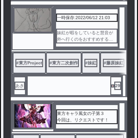
一時保存:2022/06/12 21:03
妹紅が暇をしていると慧音が
外へ行くのをおすすめする。
するとある人物が現れて…
#
東方Project
#
東方二次創作
#
妹紅
#
藤原妹紅
#
こ
あき
29
東方キャラ風女の子第３
今回は、リクエストです！