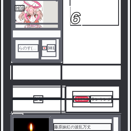
雑談
5
6
らのす(み
381
ょんらの)
人気ランキングをみる
新着
ランキング
7
藤原妹紅の波乱万丈