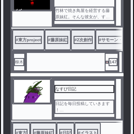
ノベ
竹林で焼き鳥屋を経営する藤
ル
原妹紅。そんな彼女が、すご
い奴と遭遇する話。
#
東方project
#
藤原妹紅
#
2次創作
#
サモーン・シャ
柳木
147
なすび日記
日記を毎日投稿していきます
！
たまに絵を載せるかもです
推し→藤原妹紅
蘇我屠自古(東方project
#
東方
#
藤原妹紅
#
日記
#
イラスト