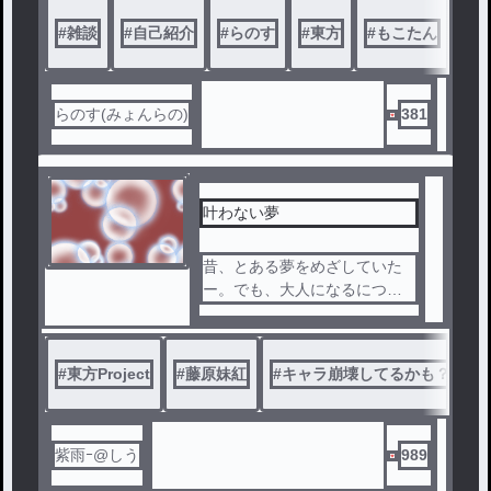
#
雑談
#
自己紹介
#
らのす
#
東方
#
もこたん
#
藤
らのす(みょんらの)
381
叶わない夢
昔、とある夢をめざしていた
ー。でも、大人になるにつれ
て忘れていって…？それは実
は理由があっ✗？、…
#
東方Project
#
藤原妹紅
#
キャラ崩壊してるかも？
紫雨ｰ@しう
989