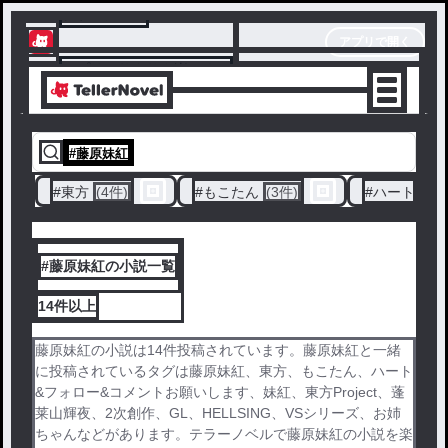
テラーノベル
アプリで開く
アプリでサクサク楽しめる
#
藤原妹紅
#
東方
(4件)
#
もこたん
(3件)
#
ハート&フ
#藤原妹紅の小説一覧
14件
以上
藤原妹紅の小説は14件投稿されています。藤原妹紅と一緒
に投稿されているタグは藤原妹紅、東方、もこたん、ハート
&フォロー&コメントお願いします、妹紅、東方Project、蓬
莱山輝夜、2次創作、GL、HELLSING、VSシリーズ、お姉
ちゃんなどがあります。テラーノベルで藤原妹紅の小説を楽