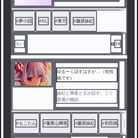
#
夢小説
#
GL
#
東方
#
藤原妹紅
るい
19
ゆるーく話すはずが....（初投
稿です）
妹紅と輝夜と主が話す、ごく
普通の物語
#
もこたん
#
蓬莱山輝夜
#
藤原妹紅
#
初投稿
#
ハー