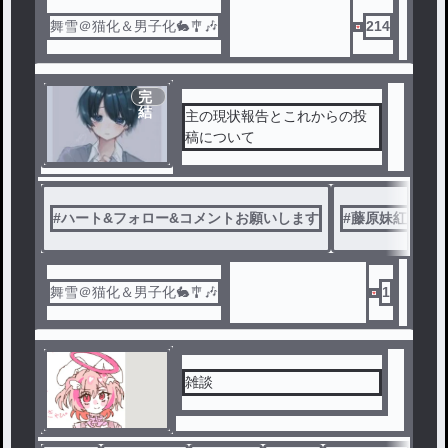
舞雪＠猫化＆男子化🐇🎐🎶
214
完
結
主の現状報告とこれからの投
稿について
#
ハート&フォロー&コメントお願いします
#
藤原妹紅
#
舞雪＠猫化＆男子化🐇🎐🎶
1
雑談