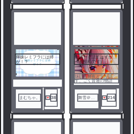
んとペア画
輝妹レミフラには姉
ゆるーく話すはずが....
1
2
が！？
（初投稿です）
妹紅と輝夜と主が話
す、ごく普通の物語
まむちゃ。
38
舞雪＠猫
214
化＆男子
化🐇🎐🎶