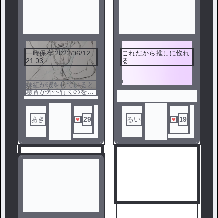
一時保存:2022/06/12
これだから推しに惚れ
3
4
21:03
る
妹紅が暇をしていると
慧音が外へ行くのをお
すすめする。するとあ
る人物が現れて…
あき
29
るい
19