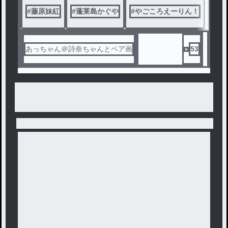
#
藤原妹紅
#
蓬莱島かぐや
#
やごころえーりん！
あっちゃん＠詩奈ちゃんとペア画
53