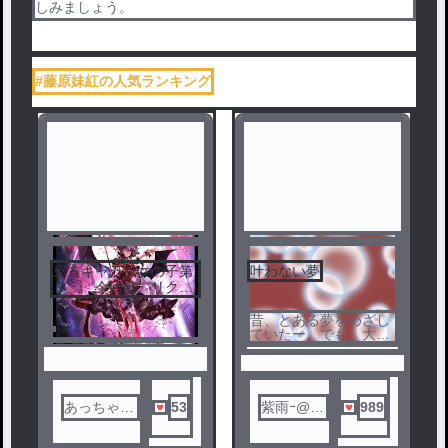
しみましょう。
#藤原妹紅の人気ランキング
東方キャラ風女の子第
叶わない夢
３ 今回は、リクエ
ストです！
昔、とある夢をめざし
ていたー。でも、大人
になるにつれて忘れて
いって…？それは実は
理由があっ✗？、…
あっちゃん
53
紫雨ｰ@し
989
＠詩奈ちゃ
う