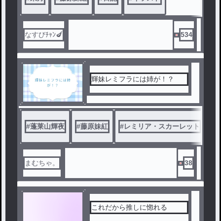
から)
中野四葉(5等分の花嫁
から)
なすびﾁｬﾝ🍆
534
輝妹レミフラには姉が！？
#
蓬莱山輝夜
#
藤原妹紅
#
レミリア・スカーレット
#
まむちゃ。
38
これだから推しに惚れる