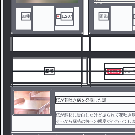
ノベ
ル
加蓮
1,207
陽織
新着
ラン
桜が花吐き病を発症した話
桜が蘇枋に告白したけど振られて花吐き
6
7
そっから蘇枋の桜への態度がかわってし
･死ネタは苦手なので避けます