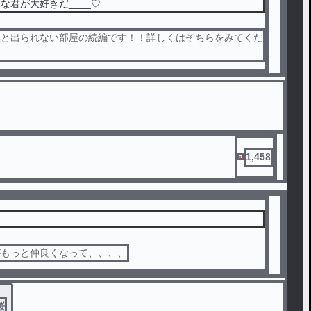
な君が大好きだ____♡
いと出られない部屋の続編です！！詳しくはそちらをみてくだ
1,458
がもっと仲良くなって、、、、
桜