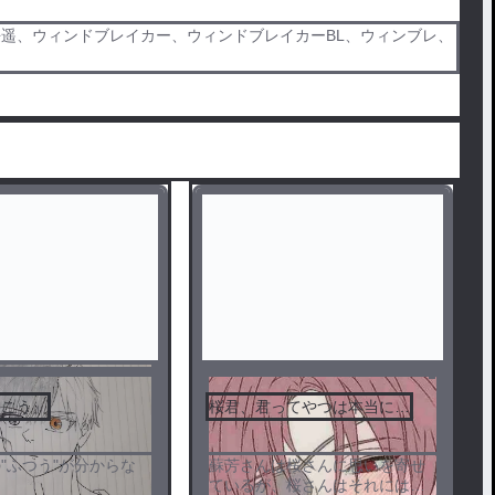
桜遥、ウィンドブレイカー、ウィンドブレイカーBL、ウィンブレ、
うこう」
桜君、君ってやつは本当に…
"ふつう"が分からな
蘇芳さんは桜さんに思いを寄せ
ているが、桜さんはそれには気