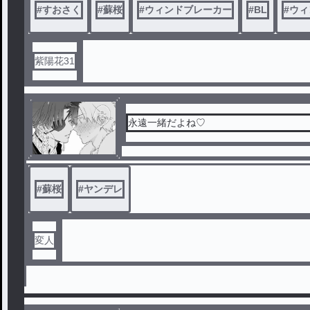
#
すおさく
#
蘇桜
#
ウィンドブレーカー
#
BL
#
ウィ
紫陽花31
永遠一緒だよね♡
#
蘇桜
#
ヤンデレ
変人