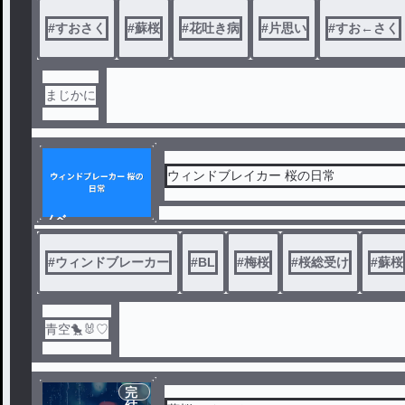
･すおさく以外のCPはないです
#
すおさく
#
蘇桜
#
花吐き病
#
片思い
#
すお←さく
まじかに
ウィンドブレイカー 桜の日常
ノベ
ル
#
ウィンドブレーカー
#
BL
#
梅桜
#
桜総受け
#
蘇桜
青空🐤🐰♡
完