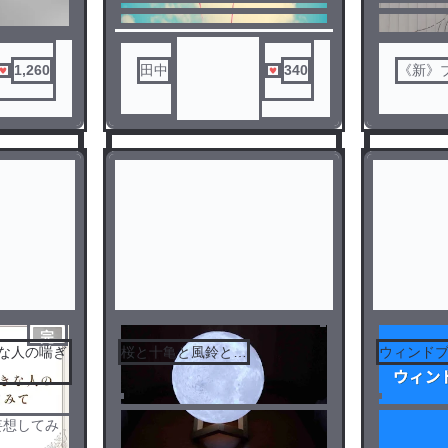
続きです！
桜くんが
出逢い、
いろいろ
1,260
田中
340
《新》
ック神だ
完
桜と十亀と風鈴と…
ウィンドブ
結
3
4
妄想してみ