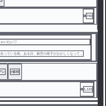
780
ちゃいたい♡
き合っている桜。ある日、蘇芳の様子がおかしくなって…
デレ
#
蘇桜
1,123