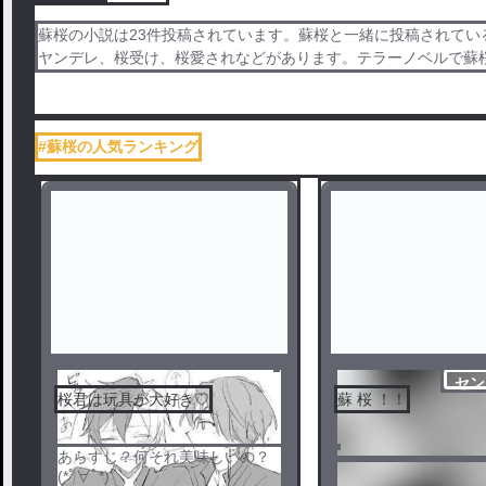
蘇桜の小説は23件投稿されています。蘇桜と一緒に投稿されてい
ヤンデレ、桜受け、桜愛されなどがあります。テラーノベルで蘇
#蘇桜の人気ランキング
セン
桜君は玩具が大好き♡
蘇 桜 ！！
あらすじ？何それ美味しいの？
(*ﾟ∀ﾟ*)