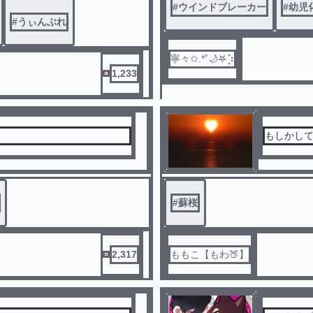
#
ウインドブレーカー
#
幼児
#
うぃんぶれ
寧々✩.*˚🌙‎𖤐⡱
1,233
もしかし
#
蘇桜
2,317
ももこ【もわ🍑】