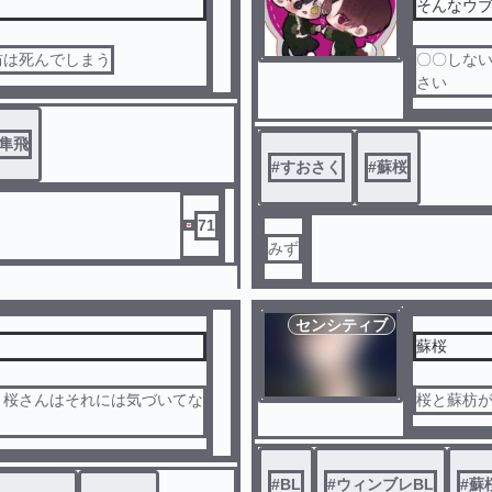
そんなウブ
枋は死んでしまう
〇〇しな
さい
隼飛
#
すおさく
#
蘇桜
71
みず
センシティブ
蘇桜
、桜さんはそれには気づいてな
桜と蘇枋
た…
#
BL
#
ウィンブレBL
#
蘇