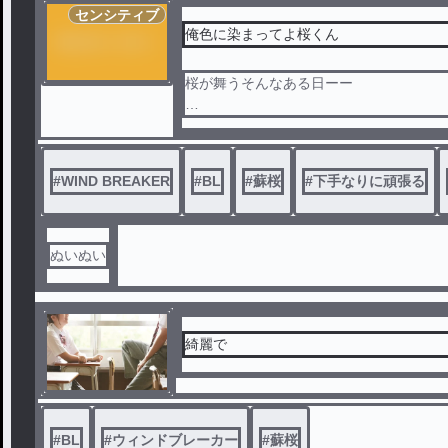
センシティブ
俺色に染まってよ桜くん
桜が舞うそんなある日ーー
「好きだよ」と告白され付き合うことに
2人の関係は良好に見えたが蘇枋は桜に言
#
WIND BREAKER
#
BL
#
蘇桜
#
下手なりに頑張る
らしい
これは少し歪みつつも愛し合う2人の話。
ぬいぬい
※蘇枋さんヤンデレになります
※練習のつもりなので暖かい目で見てく
綺麗で
#
BL
#
ウィンドブレーカー
#
蘇桜