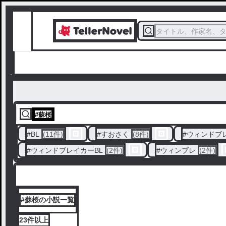
タイトル、作家名、
#
蘇桜
#
BL
(11件)
#
すおさく
(8件)
#
ウィンドブ
#
ウィンドブレイカーBL
(2件)
#
ウィンブレ
(2件)
#蘇桜の小説一覧
23件
以上