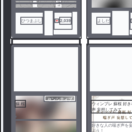
ひつまぶし
2,039
よしだ
センシティブ
蘇 桜
ウィンブレ 蘇桜 好きな人の喘ぎ
声 妄想してみて
1
2
好きな人の喘ぎ声を
よう！