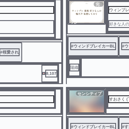
完
結
ノベ
好きな人
ル
なった桜と蘇枋
#
ウィンドブレイカーBL
#
ウ
ってないもう1つの顔がある
#
桜愛され
陽織
8,107
ださい。
センシティブ
すおさく 
#
ウィンドブレイカーBL
#
す