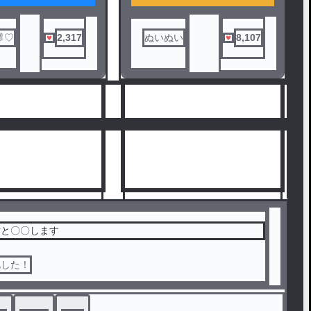
うことになった桜と蘇枋
2人の関係は良好に見えたが蘇枋
♡
2,317
ぬいぬい
8,107
は桜に言ってないもう1つの顔が
あるらしい
これは少し歪みつつも愛し合う2
人の話。
※蘇枋さんヤンデレになります
※練習のつもりなので暖かい目
で見てください。
女と〇〇します
化した！
10