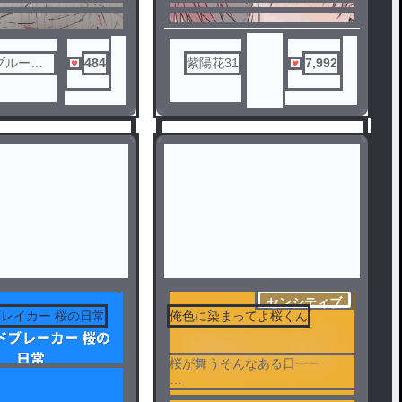
づいてない様子…
、ボウフウリンの皆に
そしてそこから蘇芳さんはある
初めて知る
行動に出た…
な感情を受け………
ブルーロ
484
紫陽花31
7,992
よね‼️
センシティブ
レイカー 桜の日常
俺色に染まってよ桜くん
5
桜が舞うそんなある日ーー
「好きだよ」と告白され付き合