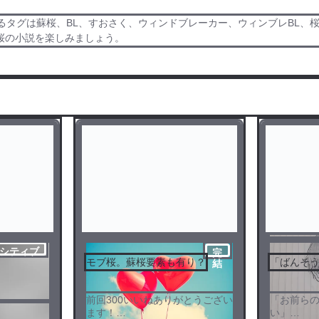
るタグは蘇桜、BL、すおさく、ウィンドブレーカー、ウィンブレBL、
桜の小説を楽しみましょう。
シティブ
完
モブ桜。蘇桜要素も有り？
「ばんそ
結
前回300いいねありがとうござい
「お前らの
ます！
い」