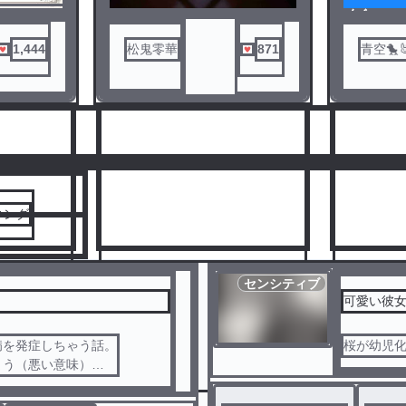
ノベ
ル
1,444
松鬼零華
871
青空🐤
人気ランキングをみる
キング
センシティブ
可愛い彼
病を発症しちゃう話。
桜が幼児
8
9
まう（悪い意味）