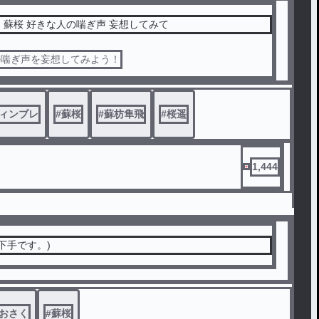
ウィンブレ 蘇桜 好きな人の喘ぎ声 妄想してみて
の喘ぎ声を妄想してみよう！
ィンブレ
#
蘇桜
#
蘇枋隼飛
#
桜遥
1,444
(下手です。)
おさく
#
蘇桜