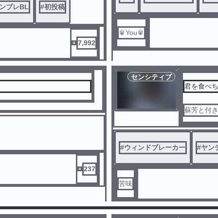
ンブレBL
#
初投稿
🥫You🥫
7,992
センシティブ
君を食べ
蘇芳と付
#
ウィンドブレーカー
#
ヤン
237
苦味