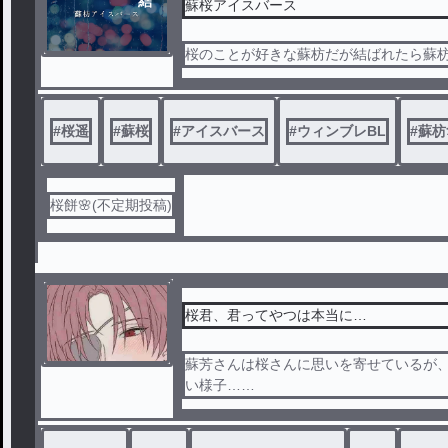
結
蘇桜アイスバース
桜のことが好きな蘇枋だが結ばれたら蘇
#
桜遥
#
蘇桜
#
アイスバース
#
ウィンブレBL
#
蘇枋
桜餅🌸(不定期投稿)
桜君、君ってやつは本当に…
蘇芳さんは桜さんに思いを寄せているが
い様子…
そしてそこから蘇芳さんはある行動に出