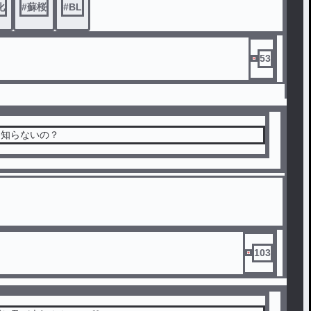
化
#
蘇桜
#
BL
53
て知らないの？
103