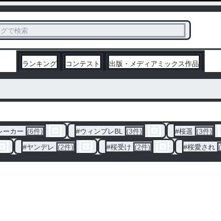
ス
タグで検索
く
ランキング
コンテスト
出版・メディアミックス作品
レーカー
(6件)
#
ウィンブレBL
(3件)
#
桜遥
(3件)
#
ヤンデレ
(2件)
#
桜受け
(2件)
#
桜愛され