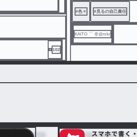
#
色々
#
見るの自己責任
KAITO ⌒ 🍨@nrkr
102