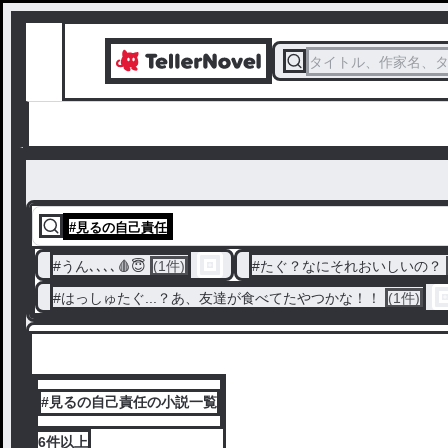
タイトル、作家名、
#
見るの自己責任
#
うん､､､､🩸😇
(1件)
#
たぐ？なにそれおいしいの？
#
はっしゅたぐ...？あ、友達が食べてたやつかな！！
(1件)
#見るの自己責任の小説一覧
6件
以上