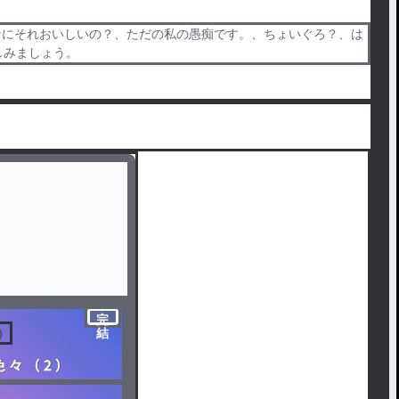
？なにそれおいしいの？、ただの私の愚痴です。、ちょいぐろ？、は
しみましょう。
完
 ）
結