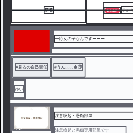
新着
ラン
一応女の子なんですーーー
#
見るの自己責任
#
うん､､､､🩸😇
ゆい
注意喚起・愚痴部屋
ノベ
注意喚起と愚痴専用部屋です