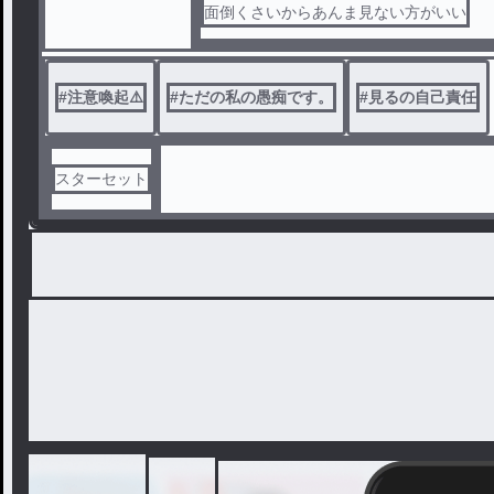
ル
面倒くさいからあんま見ない方がいい
#
注意喚起⚠️
#
ただの私の愚痴です。
#
見るの自己責任
スターセット