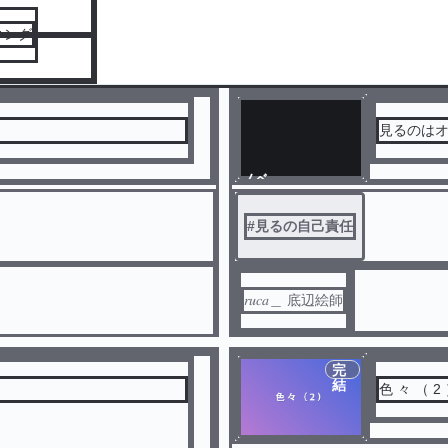
キング
見るのは
ノベ
ル
#
見るの自己責任
𝑟𝑢𝑐𝑎＿ 底辺絵師
完
結
色 々 （ 2