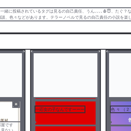
一緒に投稿されているタグは見るの自己責任、うん､､､､🩸😇、たぐ
️、相談、色々などがあります。テラーノベルで見るの自己責任の小説を楽
一応女の子なんですーーー
色 々 （ 2
部屋です
ま見ない方