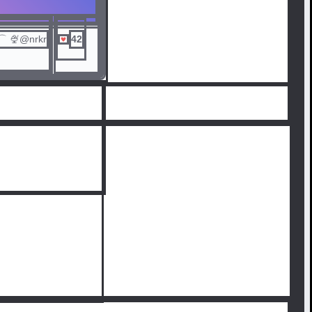
⌒ 🍨@nrkr
42