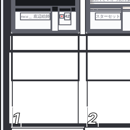
がいい
ノベ
𝑟𝑢𝑐𝑎＿ 底辺絵師
42
スターセット
ル
ノベ
ル
1
2