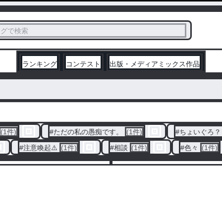
ス
タグで検索
く
ランキング
コンテスト
出版・メディアミックス作品
(1件)
#
ただの私の愚痴です。
(1件)
#
ちょいぐろ？
#
注意喚起⚠️
(1件)
#
相談
(1件)
#
色々
(1件)