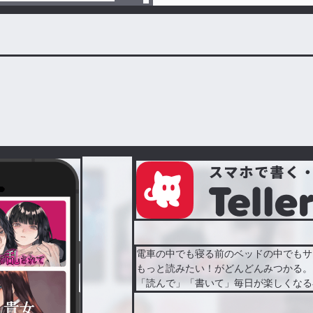
電車の中でも寝る前のベッドの中でもサ
もっと読みたい！がどんどんみつかる。
「読んで」「書いて」毎日が楽しくなる