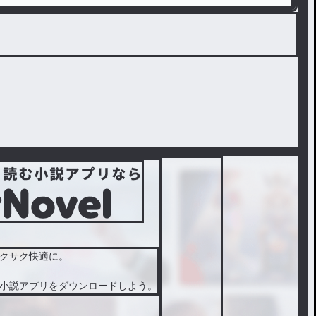
クサク快適に。
小説アプリをダウンロードしよう。