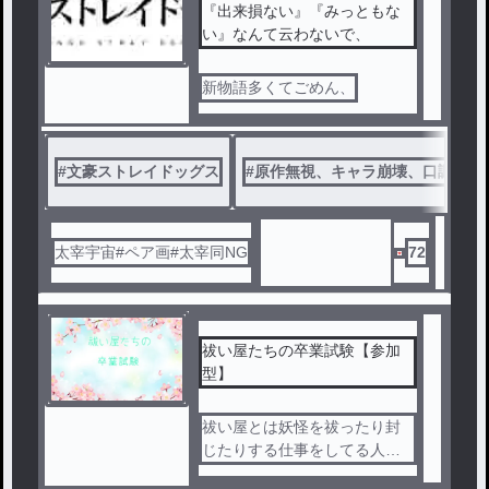
そこでの仕事は1つで物語が眠
『出来損ない』『みっともな
っていないかを確認すること
い』なんて云わないで、
それが見つかれば直ちに元凶
新物語多くてごめん、
を仕留めて眠りから解放させ
なければならない
本を護る者、本の護人たちの
#
文豪ストレイドッグス
#
原作無視、キャラ崩壊、口調迷子
物語である
※参加型のストーリーです
太宰宇宙#ペア画#太宰同NG
72
祓い屋たちの卒業試験【参加
型】
祓い屋とは妖怪を祓ったり封
じたりする仕事をしてる人