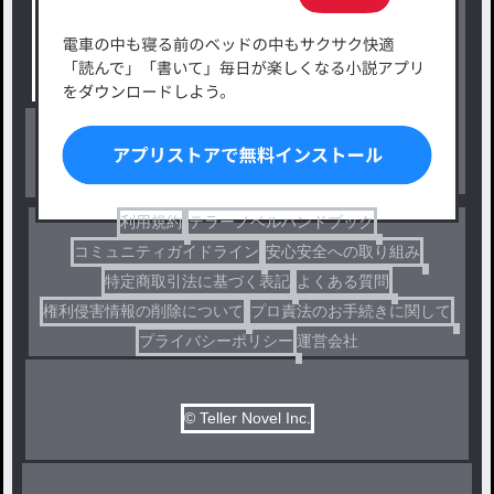
タグ一覧
ロマンスファンタジー
小説コンテスト応募・公募
ファンタジー・異世界・SF
出版・メディアミックス作品
ホラー・ミステリー
BL
ドラマ
コメディ
利用規約
テラーノベルハンドブック
コミュニティガイドライン
安心安全への取り組み
特定商取引法に基づく表記
よくある質問
権利侵害情報の削除について
プロ責法のお手続きに関して
プライバシーポリシー
運営会社
© Teller Novel Inc.