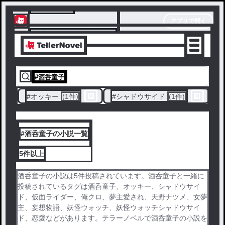
テラーノベル
アプリで開く
アプリでサクサク楽しめる
#
酒呑童子
#
オッキー
(1件)
#
シャドウサイド
(1件)
#
#酒呑童子の小説一覧
5件
以上
酒呑童子の小説は5件投稿されています。酒呑童子と一緒に
投稿されているタグは酒呑童子、オッキー、シャドウサイ
ド、仮面ライダー、俺クロ、夢主愛され、天野ナツメ、女夢
主、妄想物語、妖怪ウォッチ、妖怪ウォッチシャドウサイ
ド、恋愛などがあります。テラーノベルで酒呑童子の小説を