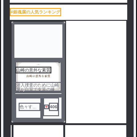
#銀魂腐の人気ランキング
山崎の意外な素質
潜入捜査のために山崎
退が自室で女装の練習
ノベ
をしていると、土方に
それを見られてしま
ル
う、、、
色々する
406
オタク
人気ランキングをみる