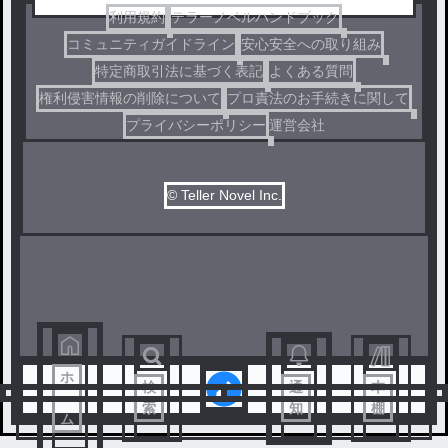
利用規約
テラーノベルハンドブック
コミュニティガイドライン
安心安全への取り組み
特定商取引法に基づく表記
よくある質問
権利侵害情報の削除について
プロ責法のお手続きに関して
プライバシーポリシー
運営会社
© Teller Novel Inc.
ホ
検
通
本
ー
索
知
棚
ム