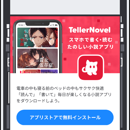
トップ
「#銀魂腐」の人気小説・夢小説一覧
小説を探す
ジャンルから探す
新着小説一覧
恋愛・ロマンス
タグ一覧
ロマンスファンタジー
小説コンテスト応募・公募
ファンタジー・異世界・SF
出版・メディアミックス作品
ホラー・ミステリー
BL
ドラマ
コメディ