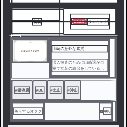
新着
ランキング
1
山崎の意外な素質
ノベ
潜入捜査のために山崎退が自
ル
室で女装の練習をしていると
、土方にそれを見られてしま
う、、、
#
銀魂腐
#
BL
#
土山
#
沖山
色々するオタク
406