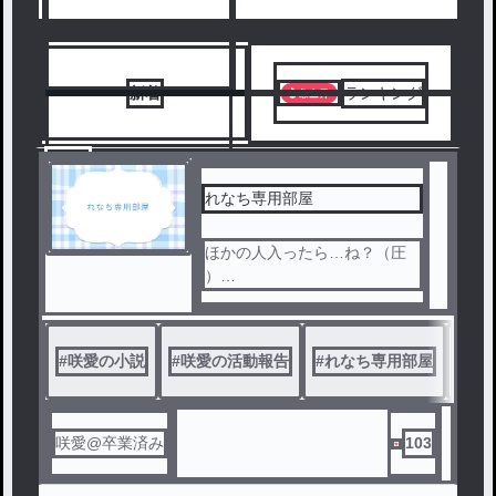
新着
ランキング
3
れなち専用部屋
ほかの人入ったら…ね？（圧
）
ほかの人入ってこないでほし
いです！！！
#
咲愛の小説
#
咲愛の活動報告
#
れなち専用部屋
#
関
咲愛@卒業済み
103