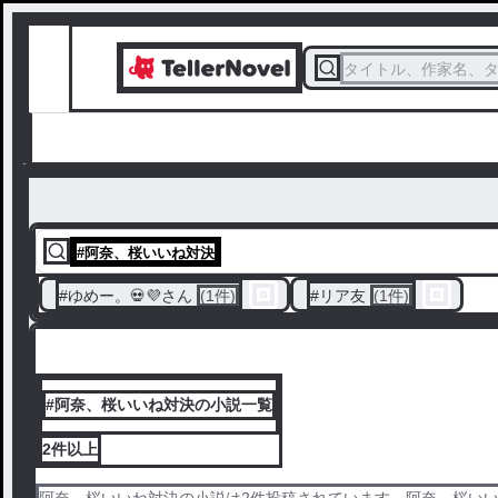
タイトル、作家名、
#
阿奈、桜いいね対決
#
ゆめー。💀💜‪さん
(1件)
#
リア友
(1件)
#阿奈、桜いいね対決の小説一覧
2件
以上
阿奈、桜いいね対決の小説は2件投稿されています。阿奈、桜いい