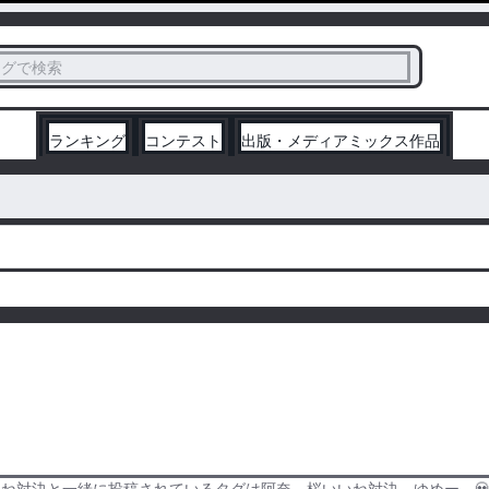
ス
タグで検索
く
ランキング
コンテスト
出版・メディアミックス作品
ね対決と一緒に投稿されているタグは阿奈、桜いいね対決、ゆめー。💀