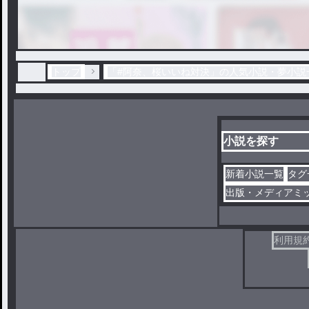
トップ
「#阿奈、桜いいね対決」の人気小説・夢小説
小説を探す
新着小説一覧
タグ
出版・メディアミ
利用規