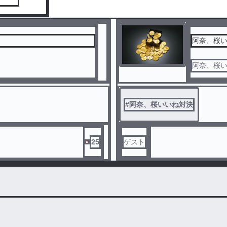
阿奈、桜
阿奈、桜
#
阿奈、桜いいね対決
25
ゲスト