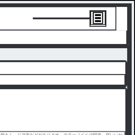
トーリーを書
💜‪さん、リア友などがあります。テラーノベルで阿奈、桜いいね