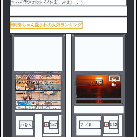
ちゃん愛されの小説を楽しみましょう。
#阿部ちゃん愛されの人気ランキング
完
SnowMan皆んなで一
さくあべ嫉妬
結
泊二日の旅行に行きま
す！
SnowMan皆んなで一
泊二日の旅行に行っ
て、あべちゃんにメン
バーそれぞれもうアピ
ールします！
あべちゃんは、一体誰
わをん
187
スノ担.お
512
の物になるのか！
もち⛄️