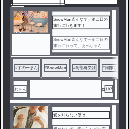
5
SnowMan皆んなで一泊二日の
旅行に行きます！
ノベ
ル
SnowMan皆んなで一泊二日の
旅行に行って、あべちゃんに
メンバーそれぞれもうアピー
ルします！
あべちゃんは、一体誰の物に
#
すのーまん
#
SnowMan
#
阿部総受け
#
阿部ちゃん愛
なるのか！
わをん
187
愛を知らない僕は