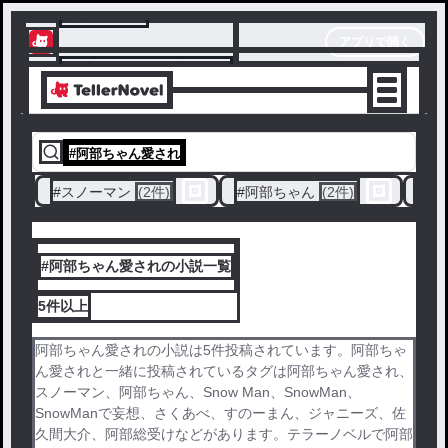
テラーノベル
アプリで開く
アプリでサクサク楽しめる
#
阿部ちゃん愛され
#
スノーマン
(2件)
#
阿部ちゃん
(2件)
#
Sn
#阿部ちゃん愛されの小説一覧
5件
以上
阿部ちゃん愛されの小説は5件投稿されています。阿部ちゃ
ん愛されと一緒に投稿されているタグは阿部ちゃん愛され、
スノーマン、阿部ちゃん、Snow Man、SnowMan、
SnowManで妄想、さくあべ、すのーまん、ジャニーズ、佐
久間大介、阿部総受けなどがあります。テラーノベルで阿部