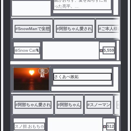
親がおらず、愛を知らずに育
った亮平。
それまでの居場所であった施
設から追い出され、野宿の日
々を送っていたが…？
#
SnowManで妄想
#
阿部ちゃん愛され
#
ご本人様には関
❄️Snow Cat🐈
5,559
完
結
さくあべ嫉妬
#
阿部ちゃん愛され
#
阿部ちゃん
#
スノーマン
#
佐久
スノ担.おもち⛄️
512