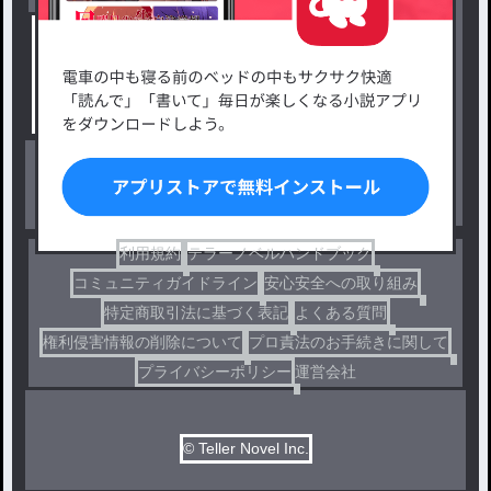
新着小説一覧
恋愛・ロマンス
タグ一覧
ロマンスファンタジー
小説コンテスト応募・公募
ファンタジー・異世界・SF
出版・メディアミックス作品
ホラー・ミステリー
BL
ドラマ
コメディ
利用規約
テラーノベルハンドブック
コミュニティガイドライン
安心安全への取り組み
特定商取引法に基づく表記
よくある質問
権利侵害情報の削除について
プロ責法のお手続きに関して
プライバシーポリシー
運営会社
© Teller Novel Inc.