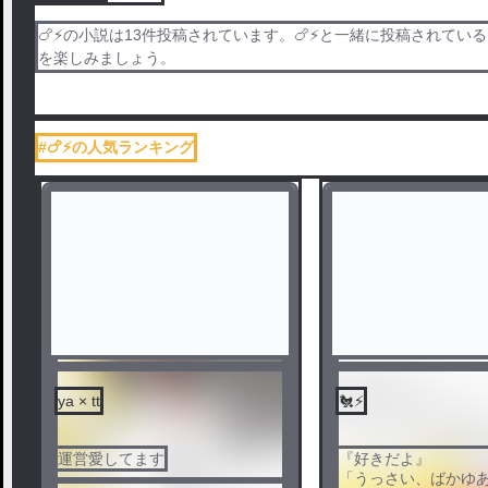
🍗⚡️の小説は13件投稿されています。🍗⚡️と一緒に投稿されているタグは
を楽しみましょう。
#🍗⚡️の人気ランキング
センシティブ
セン
ya × tt
🐔⚡️
運営愛してます
『好きだよ』
「うっさい、ばかゆ