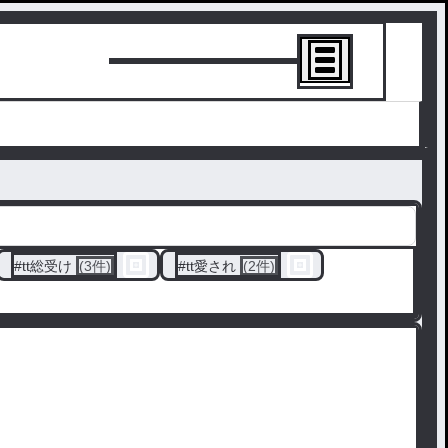
トーリーを書
#
tt総受け
(3件)
#
tt愛され
(2件)