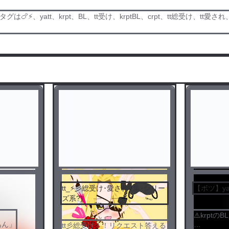
🍗⚡️、yatt、krpt、BL、tt受け、krptBL、crpt、tt総受け、t
シティブ
tt_⚡️彡総受け･愛され (集･シリー
【ボツ】ya
ズ系?)
⚠️krptのB
あん」
tt彡総受け！！リクエスト答える