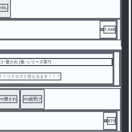
ptBL
7,048
tt_⚡️彡総受け･愛され (集･シリーズ系?)
け！！リクエスト答えるます！！！
#
tt愛され
#
tt総受け
875