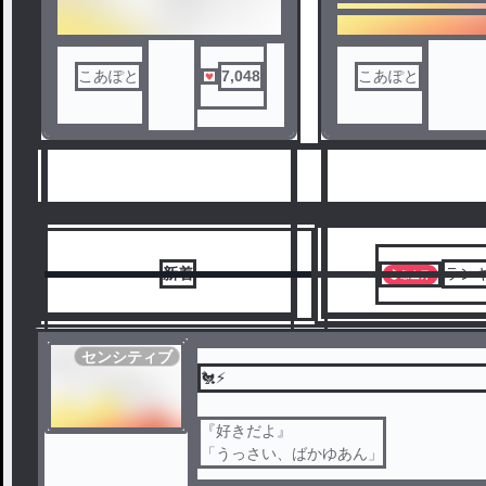
こあぽと
7,048
こあぽと
新着
ラン
センシティブ
🐔⚡️
『好きだよ』
1
2
「うっさい、ばかゆあん」