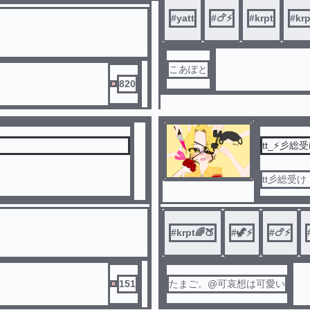
#
yatt
#
🍗⚡️
#
krpt
#
kr
こあぽと
820
tt彡総受
#
krpt🌈🍑
#
🦖⚡
#
🍗⚡️
151
たまご。@可哀想は可愛い