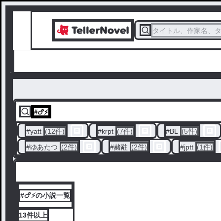
タイトル、作家名、
#
🍗⚡️
#
yatt
(12件)
#
krpt
(7件)
#
BL
(5件)
#
ゆあたつ
(2件)
#
赭黈
(2件)
#
jptt
(1件)
#🍗⚡️の小説一覧
13件
以上