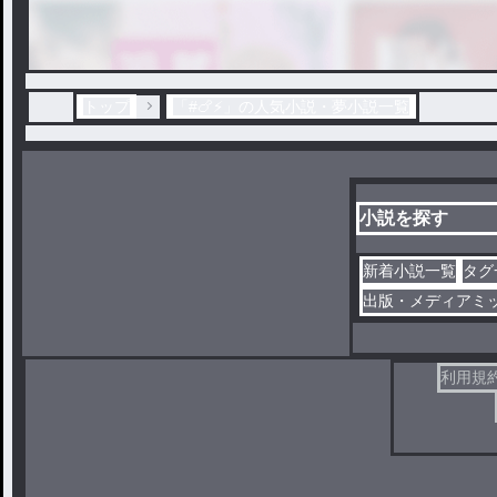
トップ
「#🍗⚡️」の人気小説・夢小説一覧
小説を探す
新着小説一覧
タグ
出版・メディアミ
利用規