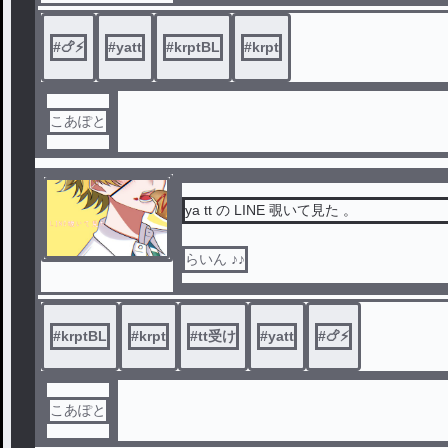
#
🍗⚡️
#
yatt
#
krptBL
#
krpt
こあぽと
ya tt の LINE 覗いて見た 。
らいん ♪♪
#
krptBL
#
krpt
#
tt受け
#
yatt
#
🍗⚡️
こあぽと