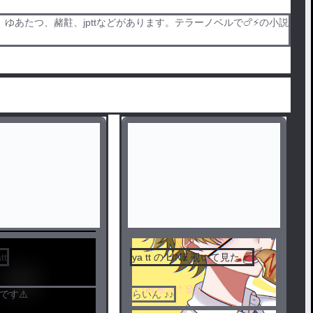
t愛され、ゆあたつ、赭黈、jpttなどがあります。テラーノベルで🍗⚡️の小説
センシティブ
tt
ya tt の LINE 覗いて見た 。
Lです⚠️
らいん ♪♪