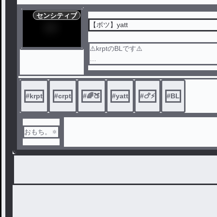
センシティブ
【ボツ】yatt
⚠️krptのBLです⚠️
読切作品
yatt
#
krpt
#
crpt
#
🌈🍑
#
yatt
#
🍗⚡️
#
BL
ボツ作品の供養です
おもち。🔅
※鍵かけのためフォロワー限定公開とな
小説の閲覧のためにフォローしてその後
大丈夫ですが、この小説の内容を外部に
はおやめ下さい。