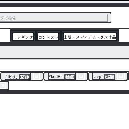
ス
タグで検索
く
ランキング
コンテスト
出版・メディアミックス作品
#
tt受け
(5件)
#
krptBL
(4件)
#
crpt
(3件)