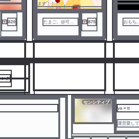
読切作品
ます！！！
yatt
820
たまご。@可哀
875
おもち。
ボツ作品
想は可愛い
※鍵かけ
公開とな
人気ランキングをみる
小説の閲
してその
大丈夫で
容を外部
はおやめ
キング
センシティブ
ya × tt
運営愛し
3
4