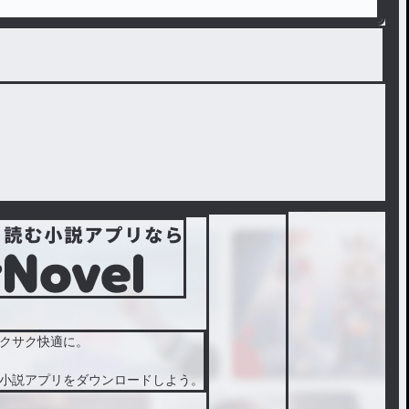
クサク快適に。
小説アプリをダウンロードしよう。