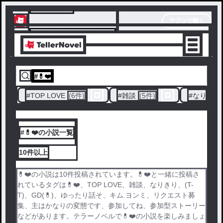
テラーノベル
アプリで開く
アプリでサクサク楽しめる
#
💊❤️
#
TOP LOVE
(6件)
#
雑談
(5件)
#
なりきり
#💊❤️の小説一覧
10件
以上
💊❤️の小説は10件投稿されています。💊❤️と一緒に投稿さ
れているタグは💊❤️、TOP LOVE、雑談、なりきり、(T-
T)、GD(💊)、ゆったり話そ、キム.ヨンミ、リクエスト募
集、主はかなりの変態です、参加してね、参加型ストーリー
などがあります。テラーノベルで💊❤️の小説を楽しみましょ