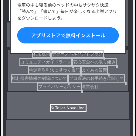
小説コンテスト応募・公募
ファンタジー・異世界・SF
出版・メディアミックス作品
ホラー・ミステリー
BL
ドラマ
コメディ
利用規約
テラーノベルハンドブック
コミュニティガイドライン
安心安全への取り組み
特定商取引法に基づく表記
よくある質問
権利侵害情報の削除について
プロ責法のお手続きに関して
プライバシーポリシー
運営会社
© Teller Novel Inc.