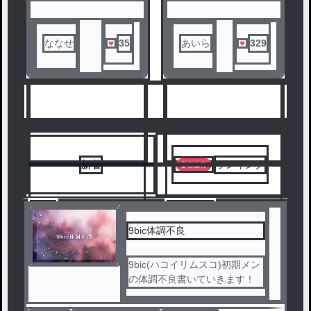
ななせ
35
あいら
329
人気ランキングをみる
新着
ランキング
9
10
9bic体調不良
9bic(ハコイリムスコ)初期メン
の体調不良書いていきます！