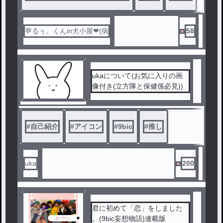
💬るぅ。くんin犬小屋❤(病
58
ukaについて(お気に入りの画
像付き(立方隊と保健係必見))
#
自己紹介
#
アイコン
#
9bic
#
推し
uka
200
君に初めて「恋」をしました
。(9bic妄想物語)連載版