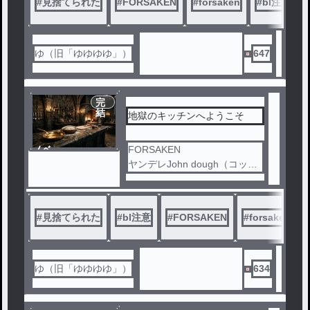
#
見捨てられた
#
FORSAKEN
#
forsaken
#
bl注意
ゆ（旧「ゆゆゆゆ」）
647
完
結
地獄のキッチンへようこそ
ノベ
FORSAKEN
ル
ヤンデレJohn dough（コック
）×ツンデレ1eggsとスペクタ
ーたちの話。本物のジョンド
ゥはジェーンがいるので、自
#
見捨てられた
#
bl注意
#
FORSAKEN
#
forsaken
分でジェーン以外のカップル
話作るの抵抗あったけど（他
の方がかかれたイラストや小
説は好き♡）、コックジョン
ゆ（旧「ゆゆゆゆ」）
634
ドゥはパン生地だって話を聞
いて、それならめっちゃアリ
だと思いました！！パン生地