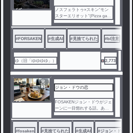
ノベ
ノスフェラトゥ×スキン“モン
ル
スターエリオット”(Pizza gam
eのpizza guy)。ダークめの話
。pizza gameの世界観も入っ
てます。
#
FORSAKEN
#
生成AI
#
見捨てられた
#
bl注意
#
el
何となくイメージの曲は「誰
かの心臓になれたなら」ユリ
イ・カノンさん。
ゆ（旧「ゆゆゆゆ」）
2,773
PizzaGame面白いけどシュー
ティング下手すぎて全然進め
ない地獄。。。
完
結
ジョン・ドウの恋
ノベ
FOSAKENジョン・ドウがジェ
ル
ーンに一目惚れする話。あとR
obrox社のメンバーのわちゃわ
ちゃNL(ノーマルラブ)
#
fosaken
#
見捨てられた
#
生成AI
#
ジョン・ドウ