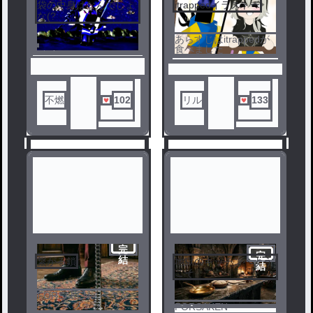
袋の中身はなんでしょ
itrappedイラストー
5
6
な(?
あらすじはitrappedが
食べました
ノベ
ル
不燃
102
リル
133
完
完
結
繋がる鎖
地獄のキッチンへよう
結
7
8
こそ
FORSAKENスペクタ
ー×ノスフェラトゥ
FORSAKEN
ノベ