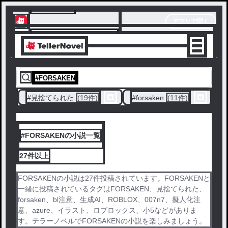
テラーノベル
アプリで開く
アプリでサクサク楽しめる
#
FORSAKEN
#
見捨てられた
(19件)
#
forsaken
(11件)
#
#FORSAKENの小説一覧
27件
以上
FORSAKENの小説は27件投稿されています。FORSAKENと
一緒に投稿されているタグはFORSAKEN、見捨てられた、
forsaken、bl注意、生成AI、ROBLOX、007n7、擬人化注
意、azure、イラスト、ロブロックス、小5などがありま
す。テラーノベルでFORSAKENの小説を楽しみましょう。