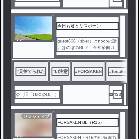
てます
今日も君とリスポーン
ノベ
guest666（sixer）とnoobの話
ル
。ほのぼのBL？ 全年齢向け
#
見捨てられた
#
bl注意
#
FORSAKEN
#
fosaken
#
ゆ（旧「ゆゆゆゆ」）
433
センシティブ
FORSAKEN BL（R15）
ノベ
FORSAKEN・R15のBL短編の