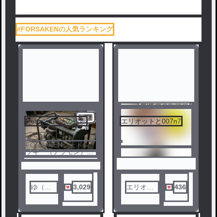
#FORSAKENの人気ランキング
センシティブ
完
Robloxia神話の残影
エリオットと007n7
結
FORSAKENシェドレ
ツキー（テラモン）と
ノベ
1x1x1x1の話です。
ル
半分コメディ？
1〜9話→神話編
ゆ（旧
3,029
エリオッ
436
10〜18話
「ゆゆ
トもどき
→FORSAKEN編
19〜26話→相棒編
ゆ