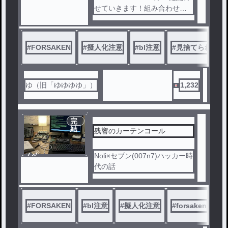
ル
せていきます！組み合わせは
色々の予定 大っぴらに公開
するのはまだちょっと恥ずか
しいので、フォロワー様限定
#
FORSAKEN
#
擬人化注意
#
bl注意
#
見捨てられた
です※つい暴走してR18相当の
表現しちゃってたので、一部
マイルドに調整しました。。
。
ゆ（旧「ゆゆゆゆ」）
1,232
完
結
残響のカーテンコール
ノベ
Noli×セブン(007n7)ハッカー時
ル
代の話
#
FORSAKEN
#
bl注意
#
擬人化注意
#
forsaken
#