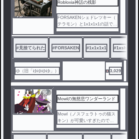
結
Robloxia神話の残影
ノベ
FORSAKENシェドレツキー（
ル
テラモン）と1x1x1x1の話です
。
半分コメディ？
#
見捨てられた
#
FORSAKEN
#
1x1x1x1
#
1xshed
1〜9話→神話編
10〜18話→FORSAKEN編
19〜26話→相棒編
ゆ（旧「ゆゆゆゆ」）
3,029
完
結
Mowlの無慈悲ワンダーランド
ノベ
Mowl（ノスフェラトゥの猫ス
ル
キン）が可愛いすぎたので勢
いで作った話。スペクター様
がMowlを無慈悲に愛でる話で