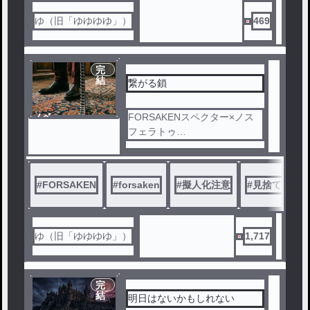
ゆ（旧「ゆゆゆゆ」）
469
完
結
繋がる鎖
ノベ
FORSAKENスペクター×ノス
ル
フェラトゥ
スペクターがノス様🦇調教＆
陥落させるまで。16話以降は
短編の番外編です。
#
FORSAKEN
#
forsaken
#
擬人化注意
#
見捨てられ
ゆ（旧「ゆゆゆゆ」）
1,717
完
結
明日はないかもしれない