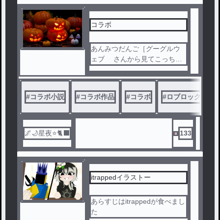
コラボ
あんみつだんご［グーグルウ
ェブ さんから見てこっちの
方を見てください
#
コラボ小説
#
コラボ作品
#
コラボ
#
ロブロックス見
🌌🌙星夜⭐🐈‍⬛
133
itrappedイラストー
あらすじはitrappedが食べまし
た