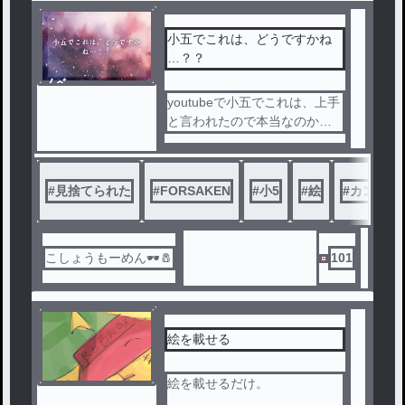
小五でこれは、どうですかね
…？？
ノベ
ル
youtubeで小五でこれは、上手
と言われたので本当なのか気
になってしまいました(？？)
#
見捨てられた
#
FORSAKEN
#
小5
#
絵
#
カンヒュ
こしょうもーめん🕶🧂
101
絵を載せる
絵を載せるだけ。