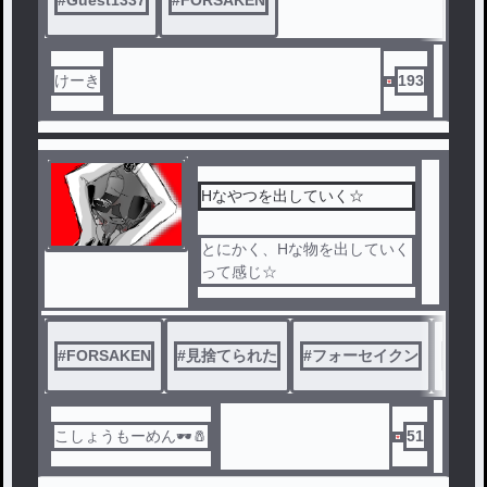
#
Guest1337
#
FORSAKEN
けーき
193
Hなやつを出していく☆
とにかく、Hな物を出していく
って感じ☆
#
FORSAKEN
#
見捨てられた
#
フォーセイクン
#
小5
こしょうもーめん🕶🧂
51