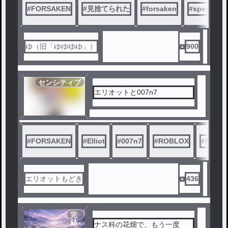
す（？）アズールもワンダー
#
FORSAKEN
#
見捨てられた
#
forsaken
#
specter
ランド（猫）スキンが可愛い
すぎるので、今回のアプデは
猫パラダイス🐈‍⬛
ゆ（旧「ゆゆゆゆ」）
900
センシティブ
エリオットと007n7
#
FORSAKEN
#
Elliot
#
007n7
#
ROBLOX
#
BL
エリオットもどき
436
完
結
ナス科の花畑で、もう一度