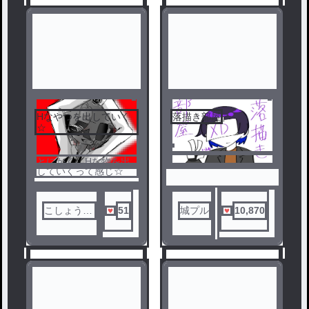
ゆ」）
Hなやつを出していく
落描き部屋
1
2
☆
とにかく、Hな物を出
していくって感じ☆
こしょうも
51
城プル
10,870
ーめん🕶🧂