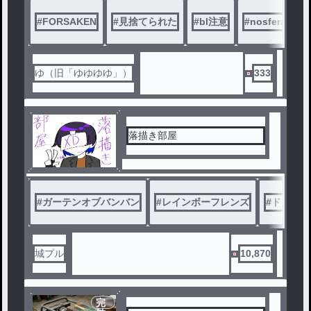
#
FORSAKEN
#
見捨てられた
#
bl注意
#
nosferatu
自分用メモ→
最初からセンシティブ設定
5.10.14.17.18.19.20話
ゆ（旧「ゆゆゆゆ」）
333
自動的にセンシティブになっ
た
11.12話
落描き部屋
#
ガーテンオブバンバン
#
レインボーフレンズ
#
ドアーズ
城プル
10,870
完