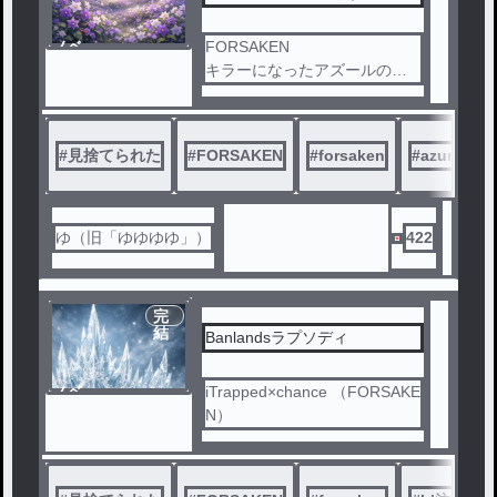
ノベ
FORSAKEN
ル
キラーになったアズールの話
。azuretime要素は少しだけ
#
見捨てられた
#
FORSAKEN
#
forsaken
#
azure
#
ゆ（旧「ゆゆゆゆ」）
422
完
結
Banlandsラプソディ
ノベ
iTrapped×chance （FORSAKE
ル
N）