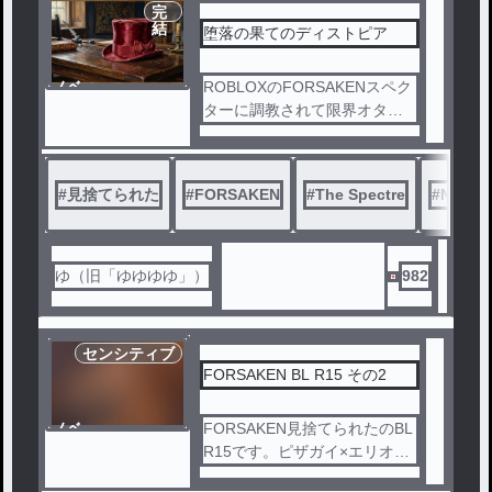
完
なら純愛だよね（？）
結
堕落の果てのディストピア
ノベ
ROBLOXのFORSAKENスペク
ル
ターに調教されて限界オタク
と化したノスフェラトゥの話
。キャラ崩壊してます。
なんでこうなったのかは、『
#
見捨てられた
#
FORSAKEN
#
The Spectre
#
Nosfer
繋がる鎖』の方を読んでもら
えれば。。。
ゆ（旧「ゆゆゆゆ」）
982
センシティブ
FORSAKEN BL R15 その2
ノベ
FORSAKEN見捨てられたのBL
ル
R15です。ピザガイ×エリオッ
トと、スペクター×ノスフェラ