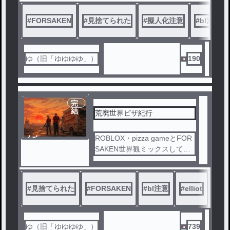
トゥ。
全体公開はまだちょっと恥ず
#
FORSAKEN
#
見捨てられた
#
擬人化注意
#
bl注意
かしい＆ほかの小説の番外編
的な感じでもあるので、フォ
ロワーさま限定です💧
ゆ（旧「ゆゆゆゆ」）
190
完
結
荒廃世界ピザ紀行
ノベ
ROBLOX・pizza gameとFOR
ル
SAKEN世界観ミックスしてま
す。
エリオットのスキン「モンス
ターエリオット」ことピザガ
#
見捨てられた
#
FORSAKEN
#
bl注意
#
elliot
イ×エリオット。グローリーピ
ザ！荒野のピザ配達バディの
話（BL）。
設定とか色々オリジナル入っ
ゆ（旧「ゆゆゆゆ」）
739