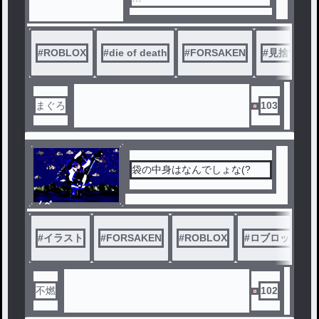
絵柄とか期待しないで下さい
。めっちゃ下手くそです。
#
ROBLOX
#
die of death
#
FORSAKEN
#
見捨てられ
まぐろ
103
袋の中身はなんでしょな(?
ノベ
ル
#
イラスト
#
FORSAKEN
#
ROBLOX
#
ロブロックス
不燃
102