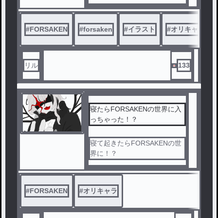
#
FORSAKEN
#
forsaken
#
イラスト
#
オリキャラ
リル
133
寝たらFORSAKENの世界に入
っちゃった！？
寝て起きたらFORSAKENの世
界に！？
#
FORSAKEN
#
オリキャラ