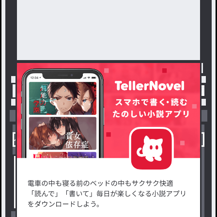
トップ
「#FORSAKEN」の人気小説・夢小説一覧
小説を探す
ジャンルから探す
新着小説一覧
恋愛・ロマンス
タグ一覧
ロマンスファンタジー
小説コンテスト応募・公募
ファンタジー・異世界・SF
出版・メディアミックス作品
ホラー・ミステリー
BL