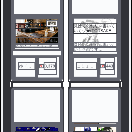
完
c00l:override
見捨てられたを書いて
3
4
結
いくッ★(FORSAKEN)
それ以外も、書くぞ‼️
(リクエストあり☆)
一応Elliot×007n7のBL
要素アリですが、ほぼ
見捨てられたを書いて
ノベ
子育てがテーマになっ
いく企画です
ル
てます。
リクエストは、ありが
たいです
ゆ（旧
3,379
こしょう
443
「ゆゆ
もーめん
ゆ
🕶🧂
ゆ」）