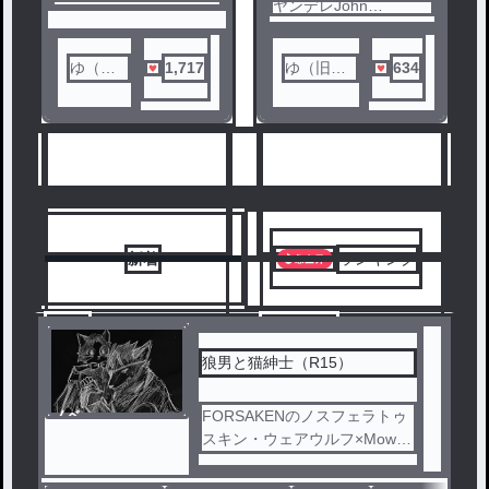
スペクターがノス様🦇
ノベ
ヤンデレJohn
ル
調教＆陥落させるま
dough（コック）×ツ
ル
で。16話以降は短編の
ンデレ1eggsとスペク
番外編です。
ターたちの話。本物の
ジョンドゥはジェーン
ゆ（旧
1,717
ゆ（旧
634
がいるので、自分でジ
「ゆゆ
「ゆゆゆ
ェーン以外のカップル
話作るの抵抗あったけ
ゆ
ゆ」）
ど（他の方がかかれた
ゆ」）
イラストや小説は好き
人気ランキングをみる
♡）、コックジョンド
ゥはパン生地だって話
を聞いて、それならめ
っちゃアリだと思いま
した！！パン生地なら
純愛だよね（？）
新着
ランキング
9
10
狼男と猫紳士（R15）
ノベ
FORSAKENのノスフェラトゥ
ル
スキン・ウェアウルフ×Mowl
。ほぼセンシティブです。ケ
モ×ケモ書きたかった