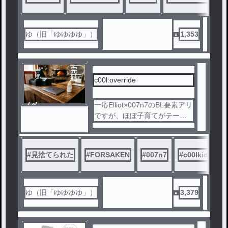
ゆ（旧「ゆゆゆゆ」）
1,353
完
結
c00l:override
ノベ
一応Elliot×007n7のBL要素アリ
ル
ですが、ほぼ子育てがテーマ
になってます。
#
見捨てられた
#
FORSAKEN
#
007n7
#
c00lkidd
ゆ（旧「ゆゆゆゆ」）
3,379