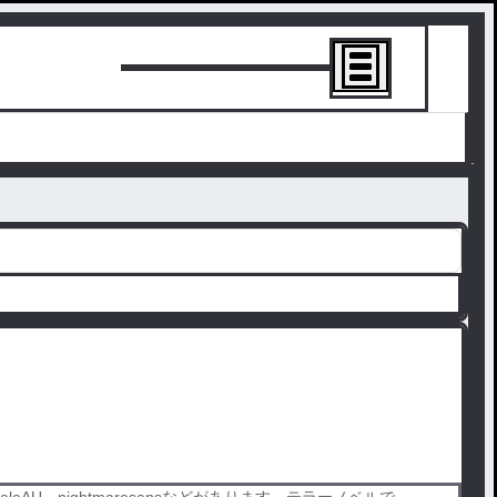
トーリーを書
rtaleAU、nightmaresansなどがあります。テラーノベルで