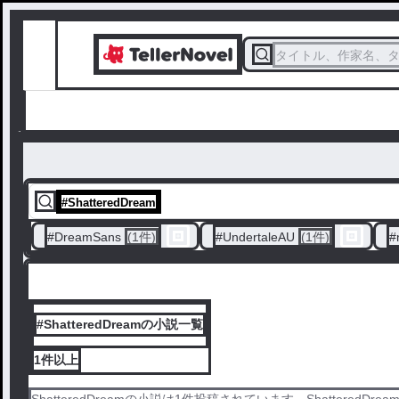
タイトル、作家名、
#
ShatteredDream
#
DreamSans
(1件)
#
UndertaleAU
(1件)
#
#ShatteredDreamの小説一覧
1件
以上
ShatteredDreamの小説は1件投稿されています。ShatteredDre