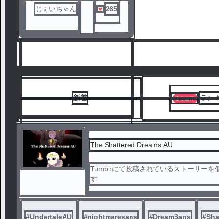
じぇいちゃん
265
新着
ラン
The Shattered Dreams AU
Tumblrにて投稿されているストーリー
1
す
#
UndertaleAU
#
nightmaresans
#
DreamSans
#
Sha