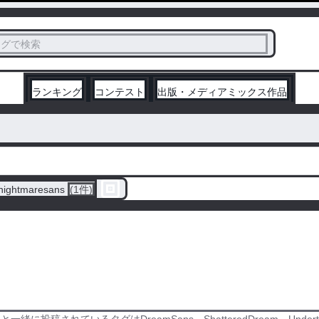
ス
タグで検索
く
ランキング
コンテスト
出版・メディアミックス作品
nightmaresans
(1件)
amと一緒に投稿されているタグはDreamSans、ShatteredDream、Unde