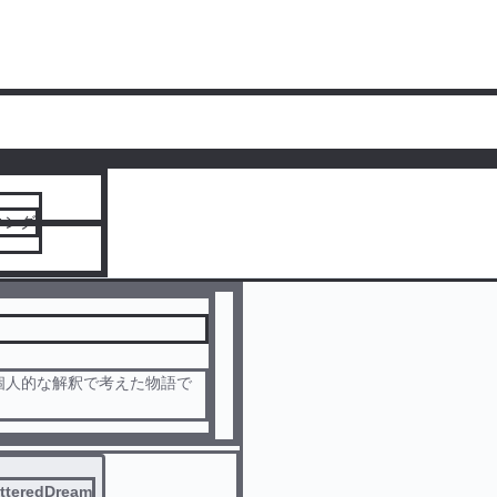
人気ランキングをみる
キング
を個人的な解釈で考えた物語で
tteredDream