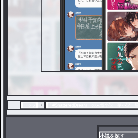
トップ
「#ShatteredDream」の人気小説・夢小説一
小説を探す