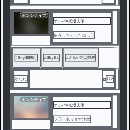
センシティブ
オルバ×点燈夫🔞
依存しちゃったね…♡
#
Sky腐向け
#
SkyBL
#
オルバ×点燈夫
かなね
112
センシティブ
オルバ×点燈夫🔞
フ◯ラあります注意