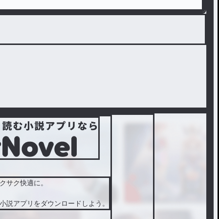
クサク快適に。
小説アプリをダウンロードしよう。