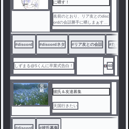
に晒す！
名前のとおり、リア友とのdisc
ordの会話勝手に晒しまぁす！
！（許可なんか知らん）
#
discord
#
discordネタ
#
リア友との会話
#
たぐ？な
しずまる@Sくんに卒業式告白！
40
完
結
彼氏＆友達募集
ノベ
天国行きたい
ル
#
discord
#
彼氏募集