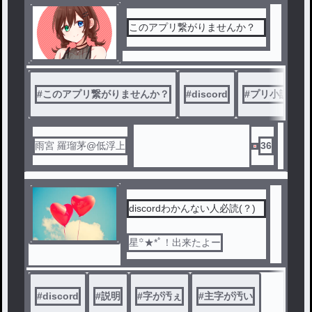
このアプリ繋がりませんか？
#
このアプリ繋がりませんか？
#
discord
#
プリ小説
#
雨宮 羅瑠茅@低浮上
36
discordわかんない人必読(？)
星꙳★*ﾟ！出来たよー
#
discord
#
説明
#
字が汚ぇ
#
主字が汚い