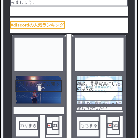
みましょう。
#discordの人気ランキング
のりまきからのお知ら
雑談。背景写真にした
せ
のは気分
背景の写真をdiscordに
使おうか悩み中
のりまき
21
もちまる
31