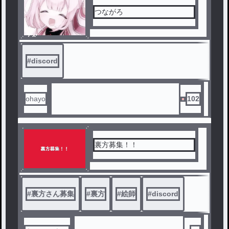
つながろ
ノベ
ル
#
discord
ohayo
102
裏方募集！！
#
裏方さん募集
#
裏方
#
絵師
#
discord