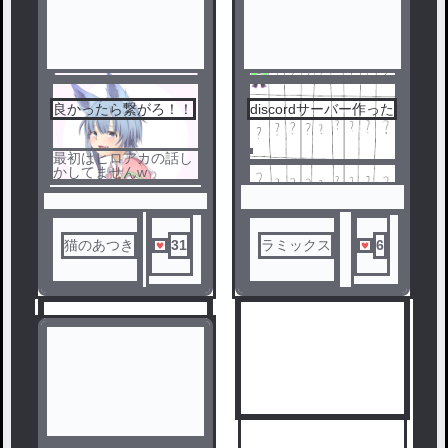
良かったら繋がろ！！
discordサーバー作った
3
4
最初はヒロアカの話し
かしてません‪w
猫のあつき
31
ラミックス
6