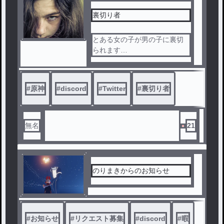
裏切り者
とある女の子が男の子に裏切
られます
その2人はよく原神をやってい
たみたいですね
仲良く…楽しそうに…
#
原神
#
discord
#
Twitter
#
裏切り者
そんな男の子は、女の子を好
きになった様です
ですが。。。
無名
21
のりまきからのお知らせ
#
お知らせ
#
リクエスト募集
#
discord
#
暇