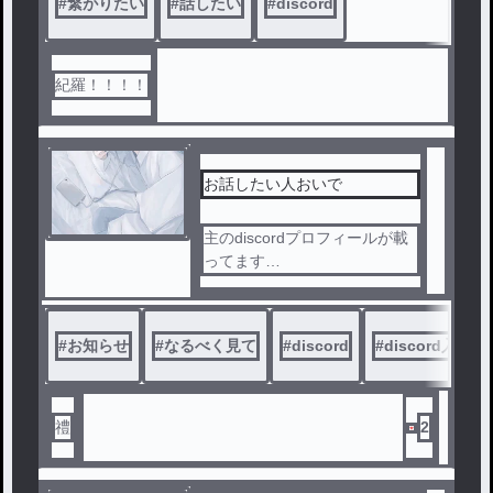
#
繋がりたい
#
話したい
#
discord
紀羅！！！！
お話したい人おいで
主のdiscordプロフィールが載
ってます
お話したい人向けです
#
お知らせ
#
なるべく見て
#
discord
#
discord入れ
禮
2