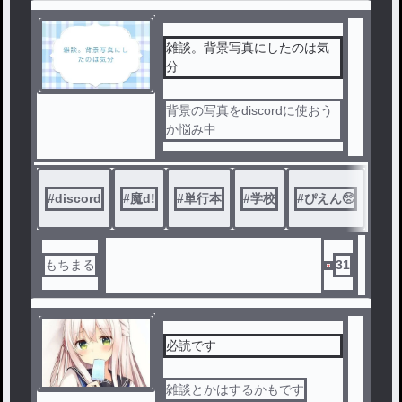
雑談。背景写真にしたのは気
分
背景の写真をdiscordに使おう
か悩み中
#
discord
#
魔d!
#
単行本
#
学校
#
ぴえん🥺
もちまる
31
必読です
雑談とかはするかもです