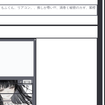
らぴち、もふくん、リアコン。、推しが尊い!!!、渦巻く秘密のカギ、紫橙
完
 メ な ら 引 い て み
結
てダメなら引いてみ