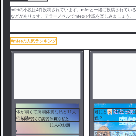
mfetの小説は4件投稿されています。mfetと一緒に投稿されている
などがあります。テラーノベルでmfetの小説を楽しみましょう。
#mfetの人気ランキング
体が弱くて病弱体質な私と11人
君にとって｢今の空｣
のお話
色？
空は感情を表すものの