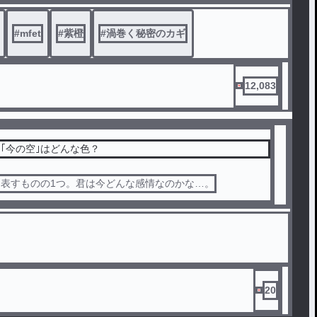
紫 に効果がありますように …… そう願って実行した
#
mfet
#
紫橙
#
渦巻く秘密のカギ
効果がありすぎたようで ＿ ?
12,083
などは一切していません !!
｢今の空｣はどんな色？
表すものの1つ。君は今どんな感情なのかな…。
20