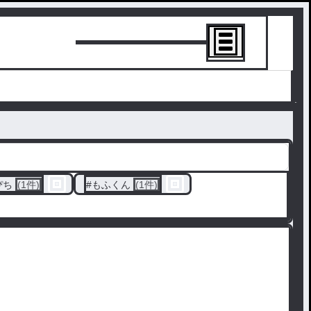
トーリーを書
ぴち
(1件)
#
もふくん
(1件)