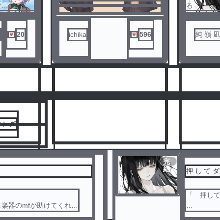
いると同じ楽器のmfが助けてく
な…。
ろ !! 」
れた
2人は徐々に距離が近くなるが
その言葉を
とある出来事を通して__
取ってみ
20
ichika
596
純 嶺 凪 
これで 
ように 
行した 
だが ､ 
人気ランキングをみる
で ＿ ?
※ パク
キング
せん !!
完
結
押 し て ダ
「 押して
3
4
楽器のmfが助けてくれた
その言葉を