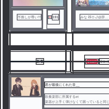
今どんな感情なのか
🍑推しが尊い!!!
191
みな 🧸☃️🌙@辞め
ます
新着
ラン
君が最後にくれた音__
吹奏楽部に所属するet
1
2
楽器が上手く弾けなくて困っていると同じ
2人は徐々に距離が近くなるが