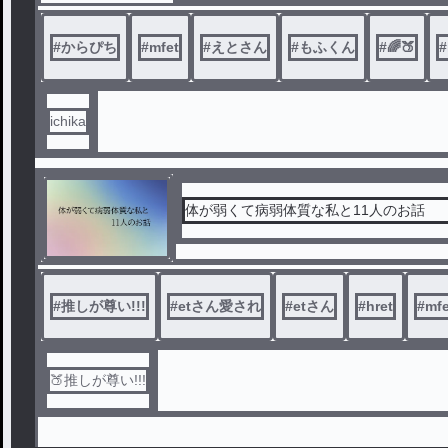
とある出来事を通して__
#
からぴち
#
mfet
#
えとさん
#
もふくん
#
🌈🍑
#
ichika
体が弱くて病弱体質な私と11人のお話
#
推しが尊い!!!
#
etさん愛され
#
etさん
#
hret
#
mfe
🍑推しが尊い!!!