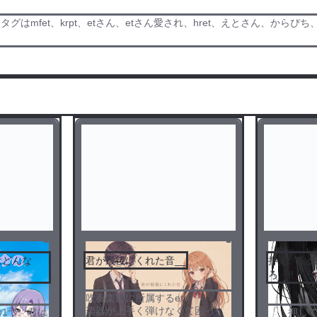
タグはmfet、krpt、etさん、etさん愛され、hret、えとさん、か
はどんな
君が最後にくれた音__
押 し て ダ
ろ !!
吹奏楽部に所属するet
楽器が上手く弾けなくて困って
1つ。君は
「 押し