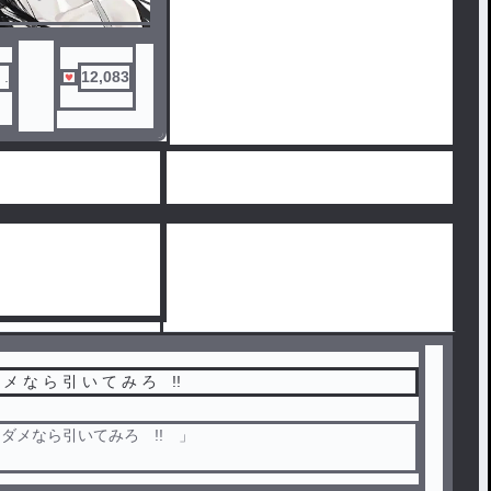
信じ 、 この行動を
ることにした 橙 。
.
12,083
紫 に効果があります
…… そう願って実
。
効果がありすぎたよう
リなどは一切していま
 メ な ら 引 い て み ろ !!
ダメなら引いてみろ !! 」
信じ 、 この行動を取ってみることにした 橙 。