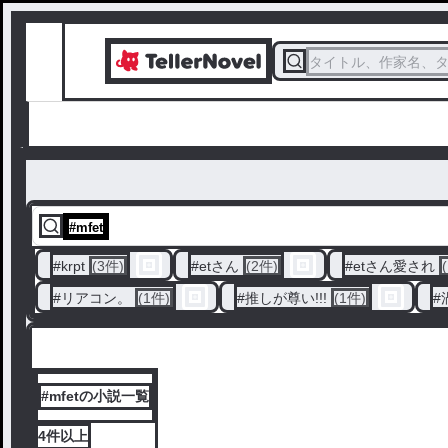
タイトル、作家名、
#
mfet
#
krpt
(3件)
#
etさん
(2件)
#
etさん愛され
#
リアコン。
(1件)
#
推しが尊い!!!
(1件)
#
#mfetの小説一覧
4件
以上