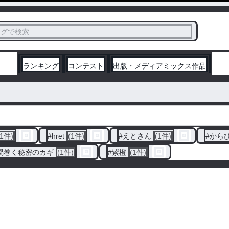
ス
タグで検索
く
ランキング
コンテスト
出版・メディアミックス作品
(1件)
#
hret
(1件)
#
えとさん
(1件)
#
から
渦巻く秘密のカギ
(1件)
#
紫橙
(1件)