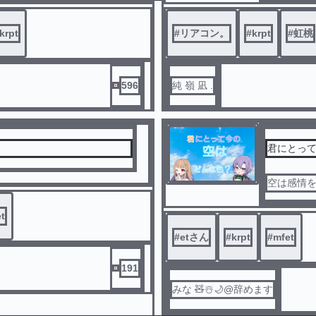
これで 
。
krpt
#
リアコン。
#
krpt
#
虹桃
だが ､ 
596
純 嶺 凪 .
※ パクリ
君にとって
空は感情を
t
#
etさん
#
krpt
#
mfet
191
みな 🧸☃️🌙@辞めます