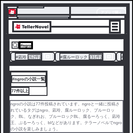
テラーノベル
アプリで開く
アプリでサクサク楽しめる
#
ngro
#
凪玲
(62件)
#
腐ルーロック
(31件)
#
ブル
#ngroの小説一覧
77件
以上
ngroの小説は77件投稿されています。ngroと一緒に投稿さ
れているタグはngro、凪玲、腐ルーロック、ブルーロッ
ク、BL、なぎれお、ブルーロックBL、腐るーろっく、凪玲
王、ぶるーろっく、blなどがあります。テラーノベルでngro
の小説を楽しみましょう。