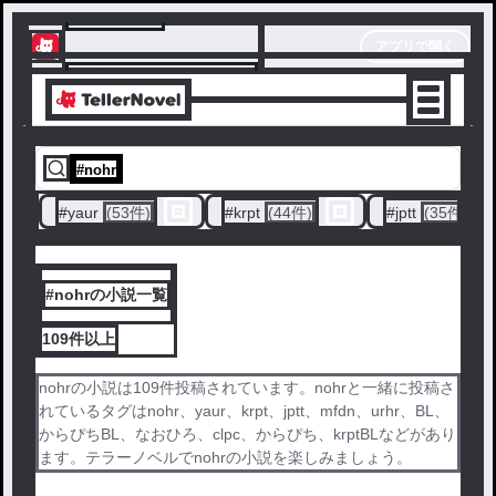
テラーノベル
アプリで開く
アプリでサクサク楽しめる
#
nohr
#
yaur
(53件)
#
krpt
(44件)
#
jptt
(35件)
#nohrの小説一覧
109件
以上
nohrの小説は109件投稿されています。nohrと一緒に投稿さ
れているタグはnohr、yaur、krpt、jptt、mfdn、urhr、BL、
からぴちBL、なおひろ、clpc、からぴち、krptBLなどがあり
ます。テラーノベルでnohrの小説を楽しみましょう。