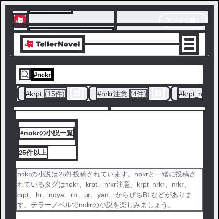
テラーノベル
アプリで開く
アプリでサクサク楽しめる
#
nokr
#
krpt
(15件)
#
nrkr注意
(4件)
#
krpt_nrkr
(
#nokrの小説一覧
25件
以上
nokrの小説は25件投稿されています。nokrと一緒に投稿さ
れているタグはnokr、krpt、nrkr注意、krpt_nrkr、nrkr、
crpt、hr、noya、rn、ur、yan、からぴちBLなどがありま
す。テラーノベルでnokrの小説を楽しみましょう。