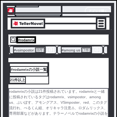
テラーノベル
アプリで開く
アプリでサクサク楽しめる
#
rodamrix
#
vsimpostor
(8件)
#
among us
(7件)
#
ぶ
#rodamrixの小説一覧
21件
以上
rodamrixの小説は21件投稿されています。rodamrixと一緒
に投稿されているタグはrodamrix、vsimpostor、among
us、ぶいぽす、アモングアス、VSimposter、red、このタグ
流行れ、ぺるくん組、オリキャラ注意⚠️、ロダムリックス、
専用部屋などがあります。テラーノベルでrodamrixの小説を