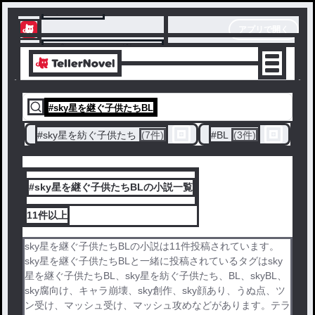
テラーノベル
アプリで開く
アプリでサクサク楽しめる
#
sky星を継ぐ子供たちBL
#
sky星を紡ぐ子供たち
(7件)
#
BL
(3件)
#
s
#sky星を継ぐ子供たちBLの小説一覧
11件
以上
sky星を継ぐ子供たちBLの小説は11件投稿されています。
sky星を継ぐ子供たちBLと一緒に投稿されているタグはsky
星を継ぐ子供たちBL、sky星を紡ぐ子供たち、BL、skyBL、
sky腐向け、キャラ崩壊、sky創作、sky顔あり、うぬ点、ツ
ン受け、マッシュ受け、マッシュ攻めなどがあります。テラ