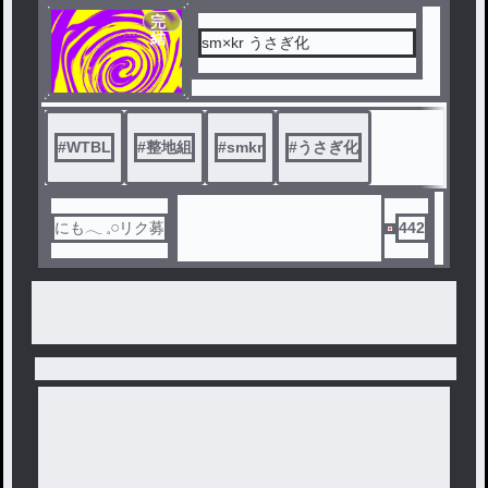
完
結
sm×kr うさぎ化
#
WTBL
#
整地組
#
smkr
#
うさぎ化
にも‪𓂃 𓈒𓏸リク募
442