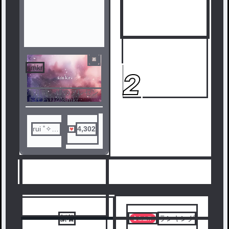
smkr
1
2
海月猫。様のプレゼン
ト代わりのsmkr
rui ˚✧₊⁎
4,302
🥀⁎⁺˳✧༚
人気ランキングをみる
新着
ランキング