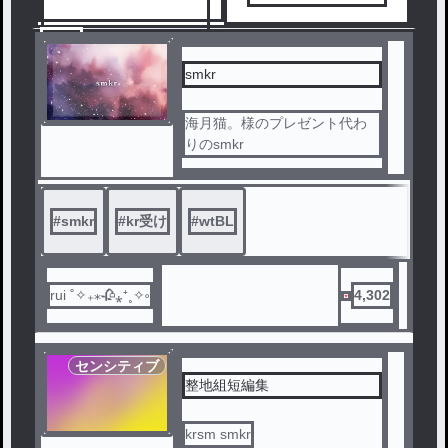
3
smkr
海月猫。様のプレゼント代わ
りのsmkr
#
smkr
#
kr受け
#
wtBL
rui ˚✧₊⁎🥀⁎⁺˳✧༚
4,302
センシティブ
整地組短編集
krsm smkr