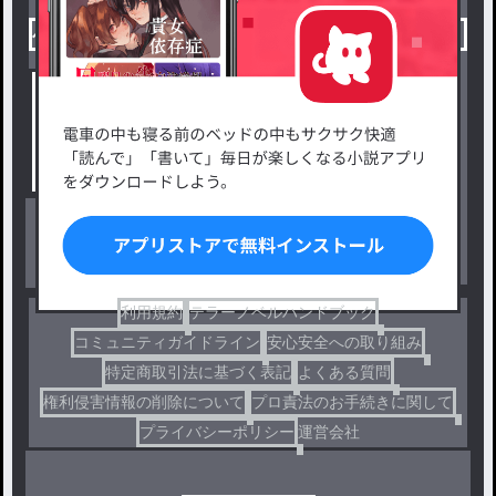
小説を探す
ジャンルから探す
新着小説一覧
恋愛・ロマンス
タグ一覧
ロマンスファンタジー
小説コンテスト応募・公募
ファンタジー・異世界・SF
出版・メディアミックス作品
ホラー・ミステリー
BL
ドラマ
コメディ
利用規約
テラーノベルハンドブック
コミュニティガイドライン
安心安全への取り組み
特定商取引法に基づく表記
よくある質問
権利侵害情報の削除について
プロ責法のお手続きに関して
プライバシーポリシー
運営会社