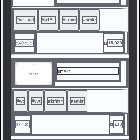
#
wt . vvt
#
wtBL
#
krsm
#
smkr
めめめと
15,029
sm×kr
#
wt
#
vvt
#
kr受け
#
smkr
めーめ
133