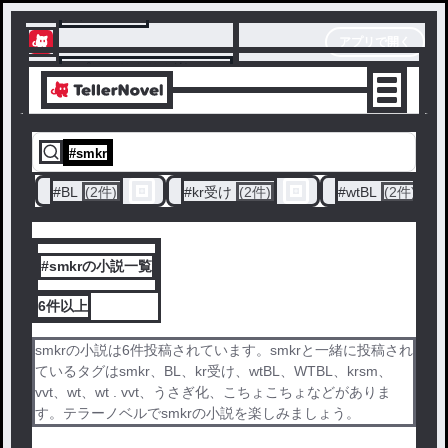
テラーノベル
アプリで開く
アプリでサクサク楽しめる
#
smkr
#
BL
(2件)
#
kr受け
(2件)
#
wtBL
(2件)
#smkrの小説一覧
6件
以上
smkrの小説は6件投稿されています。smkrと一緒に投稿され
ているタグはsmkr、BL、kr受け、wtBL、WTBL、krsm、
vvt、wt、wt . vvt、うさぎ化、こちょこちょなどがありま
す。テラーノベルでsmkrの小説を楽しみましょう。