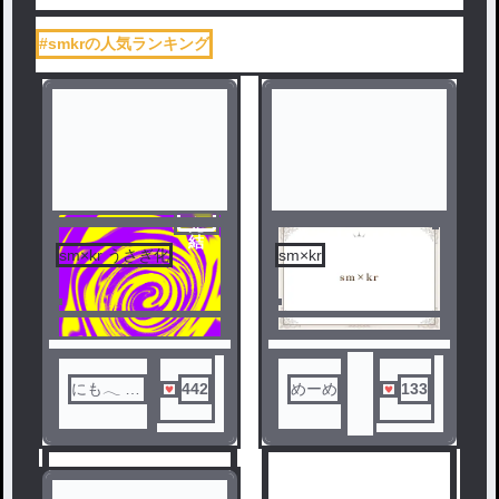
#smkrの人気ランキング
完
結
sm×kr うさぎ化
sm×kr
にも‪𓂃 𓈒𓏸
442
めーめ
133
リク募