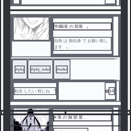
学i園i長 の 部屋 ｡
自衛 は 御自身 で お願い致し
ます ｡
#
yhj
#
yhj_nrkr
#
nrkr
転生 したい 程にね "
10
# 朱 の 御 部 屋 ,