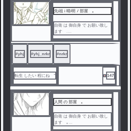
先i祖 i 晴i明 ﾉ 部屋 ｡
自衛 は 御自身 で お願い致し
ます .
恋仲 ︎ ⇝ ‪𓏸
#
yhj
#
yhj_nrkr
#
nrkr
転生 したい 程にね "
147
人間 の 部屋 ｡
自衛 は 御自身 で お願い致し
ます ｡