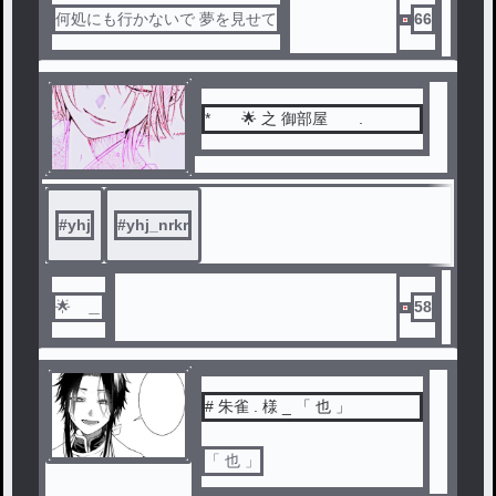
何処にも行かないで 夢を見せて
66
* 🌟 之 御部屋 .
#
yhj
#
yhj_nrkr
🌟 ＿
58
# 朱雀 . 様 _ 「 也 」
「 也 」