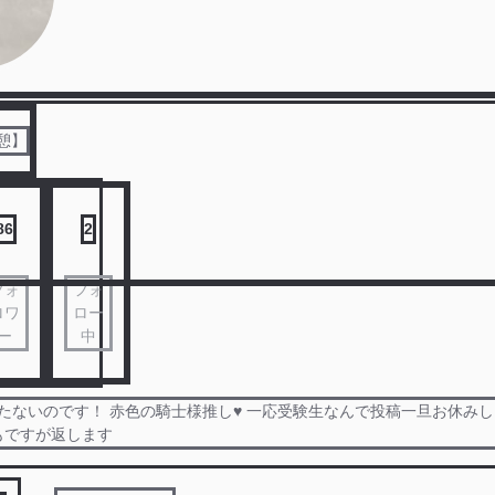
憩】
86
2
フォ
フォ
ロワ
ロー
ー
中
しか勝たないのです！ 赤色の騎士様推し♥ 一応受験生なんで投稿一旦お休み
もですが返します