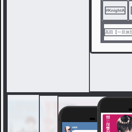
#
KnightA
高田【一旦休