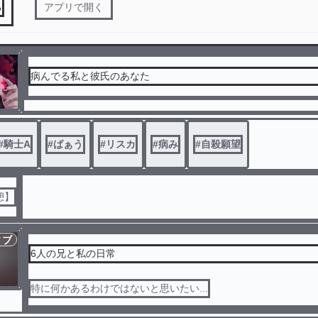
る
アプリで開く
病んでる私と彼氏のあなた
#
騎士A
#
ばぁう
#
リスカ
#
病み
#
自殺願望
憩】
ィブ
6人の兄と私の日常
特に何かあるわけではないと思いたい...