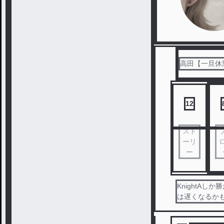
高田【一旦休
12
スト
ーリ
ー
KnightA
は遅くなるか