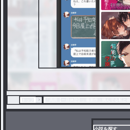
トップ
「高田【一旦休憩】」最新作：病んでる私と
小説を探す