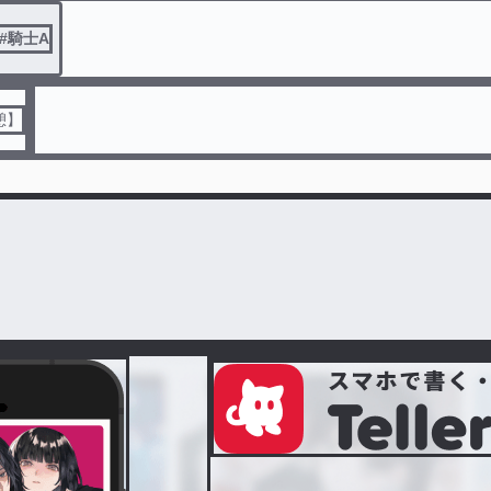
#
騎士A
憩】