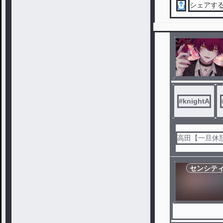
シェアす
#
knightA
高田【一旦休
センシテ