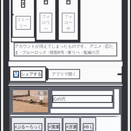
8
6
3
フォ
フォ
ストー
ロワ
ロー
リー
ー
中
アカウントが消えてしまったものです。 アニメ ･忍た
ま ･ブルーロック ･怪獣8号 ･東リべ ･鬼滅の刃
シェアする
アプリで開く
完
結
心の穴
#
ぶるーろっく
#
潔凛
#
冴凛
#
B L