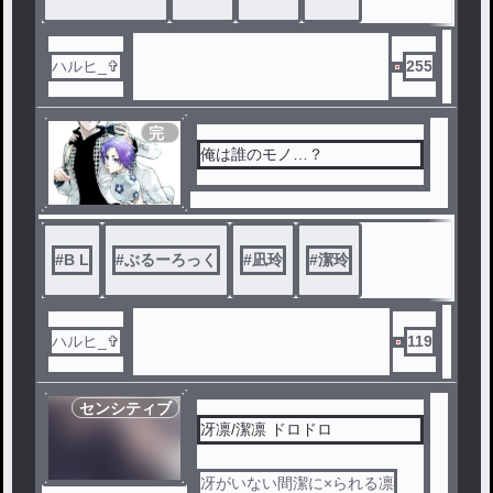
ハルヒ_✞
255
完
結
俺は誰のモノ…？
#
B L
#
ぶるーろっく
#
凪玲
#
潔玲
ハルヒ_✞
119
センシティブ
冴凛/潔凛 ドロドロ
冴がいない間潔に×られる凛