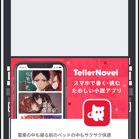
トップ
「ハルヒ_✞」最新作：心の穴
小説を探す
ジャンルから探す
新着小説一覧
恋愛・ロマンス
タグ一覧
ロマンスファンタジー
小説コンテスト応募・公募
ファンタジー・異世界・SF