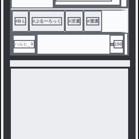
#
B L
#
ぶるーろっく
#
冴凛
#
潔凛
ハルヒ_✞
150