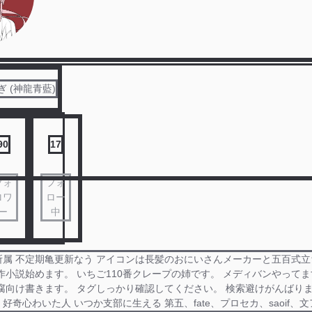
 (神龍青藍)
90
17
フォ
フォ
ロワ
ロー
ー
中
所属 不定期亀更新なう アイコンは長髪のおにいさんメーカーと五百式
作小説始めます。 いちご110番クレープの姉です。 メディバンやってま
腐向け書きます。 タグしっかり確認してください。 検索避けがんばりま
好奇心わいた人 いつか支部に生える 第五、fate、プロセカ、saoif、