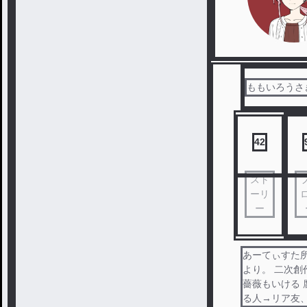
ももいろうさぎ
42
スト
ーリ
ー
あーてぃすた
より。 二次創
薔薇もいける 
る人→リア友、