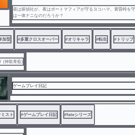
昼は探偵社が、夜はポートマフィアが守るヨコハマ。黄昏時を
は一体ナニなのだろうか？
今、横濱の黄昏時は揺らぐのであった
参加型
#
多重クロスオーバー
#
オリキャラ
#
転生
#
トリップ
 (神龍青藍)
ゲームプレイ日記
ケミスト
#
ゲームプレイ日記
#
fateシリーズ