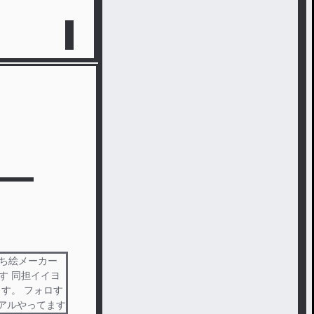
立ち絵メーカー
す 同担イイヨ
す。 フォロす
文アルやってます