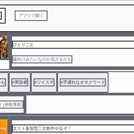
る
アプリで開く
ひとりごと
腐向けみたいなのが混ざるかも
かも
#
実況者
#
ツイステ
#
手遅れなオタクワード
 (神龍青藍)
文スト参加型二次創作やるぞ！