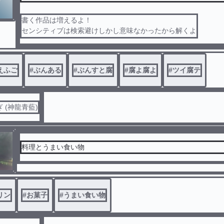
書く作品は増えるよ！
センシティブは検索避けしかし意味なかったから解くよ
お試しでフォロワー限定で
コメくれ
えふご
#
ぶんある
#
ぶんすと腐
#
腐よ腐よ
#
ツイ腐テ
 (神龍青藍)
料理とうまい食い物
リン
#
お菓子
#
うまい食い物