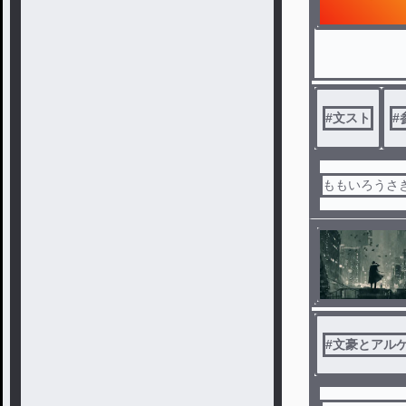
#
文スト
#
ももいろうさぎ
#
文豪とアル