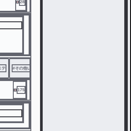
28
ステ
#
その他いろいろ(適当でスンマセン)
175