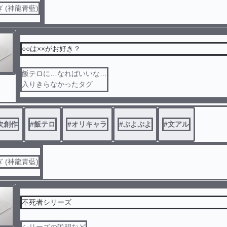
 (神龍青藍)
○○は××がお好き？
飯テロに…なればいいな…
入りきらなかったタグ
刀剣乱夢
仮面ライダー
一部腐向け
次創作
#
飯テロ
#
オリキャラ
#
ぷよぷよ
#
文アル
これからも増えるかも
 (神龍青藍)
不死者シリーズ