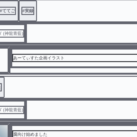
#
ててご
#
実録
 (神龍青藍)
あーてぃすた企画イラスト
た
 (神龍青藍)
腐向け始めました