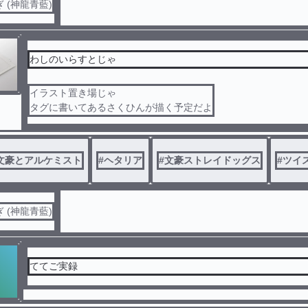
 (神龍青藍)
わしのいらすとじゃ
イラスト置き場じゃ
タグに書いてあるさくひんが描く予定だよ
文豪とアルケミスト
#
ヘタリア
#
文豪ストレイドッグス
#
ツイ
 (神龍青藍)
ててご実録