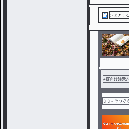
シェアす
#
腐向け注意
ももいろうさぎ