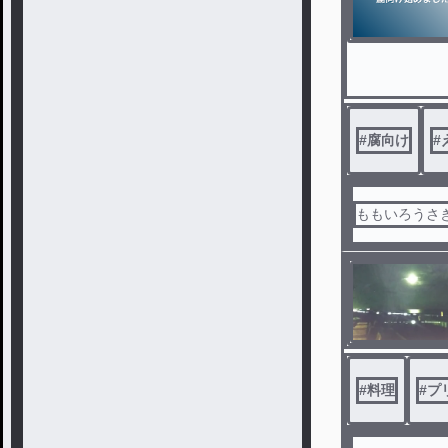
#
腐向け
#
ももいろうさぎ
#
料理
#
プ