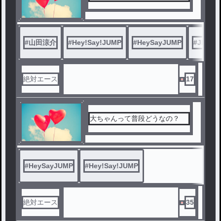
#
山田涼介
#
Hey!Say!JUMP
#
HeySayJUMP
#
Jhnny
絶対エース
17
大ちゃんって普段どうなの？
#
HeySayJUMP
#
Hey!Say!JUMP
絶対エース
35