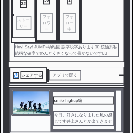
50
1
32
フォ
フォ
ストー
ロワ
ロー
リー
ー
中
Hey! Say! JUMP=幼稚園 誤字脱字あります🙇‍♀️ 続編系私
結構な確率でめんどくさくなって書かないです🙇‍♀️
シェアする
アプリで開く
smile-highup編
今日、好きになりました風の感
じです井上さんとか出てきませ
んが面白いのは保証します！！