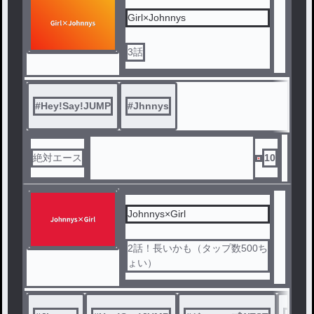
Girl×Johnnys
3話
#
Hey!Say!JUMP
#
Jhnnys
絶対エース
10
Johnnys×Girl
2話！長いかも（タップ数500ち
ょい）