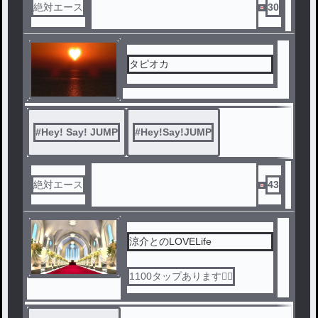
絶対エース
30
タピオカ
#
Hey! Say! JUMP
#
Hey!Say!JUMP
絶対エース
43
涼介とのLOVELife
1100タップあります🙇‍♀️