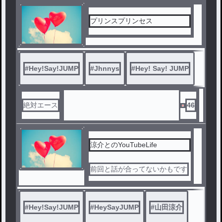
プリンスプリンセス
#
Hey!Say!JUMP
#
Jhnnys
#
Hey! Say! JUMP
絶対エース
46
涼介とのYouTubeLife
前回と話が合ってないかもです
#
Hey!Say!JUMP
#
HeySayJUMP
#
山田涼介