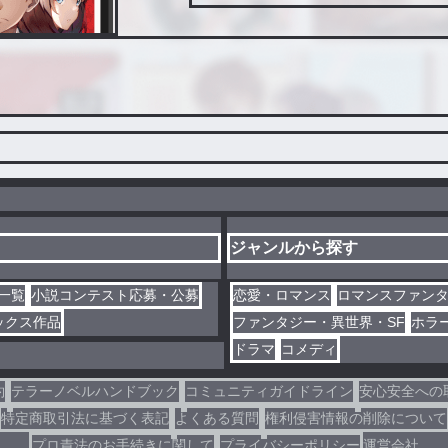
ジャンルから探す
一覧
小説コンテスト応募・公募
恋愛・ロマンス
ロマンスファン
ックス作品
ファンタジー・異世界・SF
ホラ
ドラマ
コメディ
約
テラーノベルハンドブック
コミュニティガイドライン
安心安全への
特定商取引法に基づく表記
よくある質問
権利侵害情報の削除について
プロ責法のお手続きに関して
プライバシーポリシー
運営会社