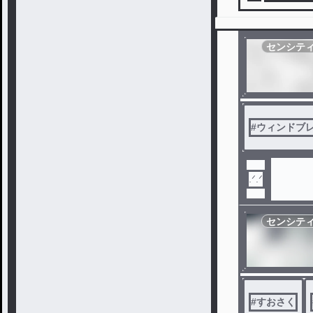
センシテ
#
ウィンドブ
センシテ
#
すおさく