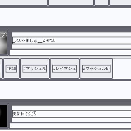
ィブ
_れい×ましゅ__♬®"18
#
R18
#
マッシュル
#
レイマシュ
#
マッシュルbl
更新日予定🗓