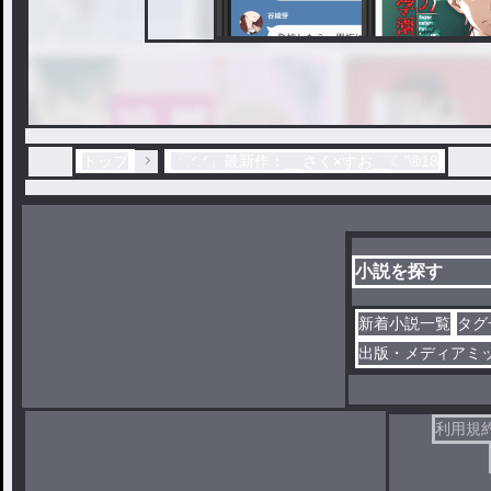
トップ
「.ᐟ‪‪‪.ᐟ‪‪‪」最新作：__さく×すお__☾"®18
小説を探す
新着小説一覧
タグ
出版・メディアミ
利用規