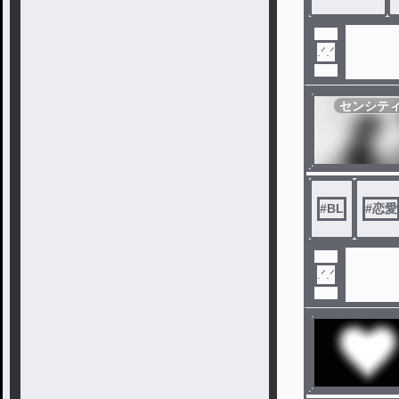
センシテ
#
BL
#
恋愛