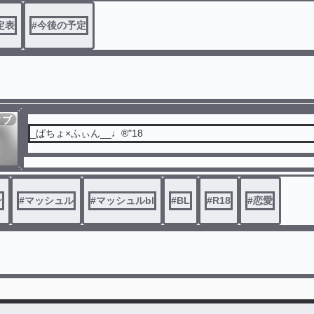
定表
#
今後の予定
ィブ
_ぱちょ×ふぃん__♩®"18
ン
#
マッシュル
#
マッシュルbl
#
BL
#
R18
#
恋愛