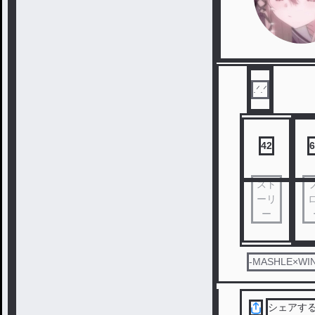
42
6
スト
ーリ
ー
-MASHLE×WIND
シェアす