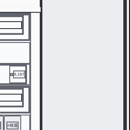
9,187
飛
#
桜遥