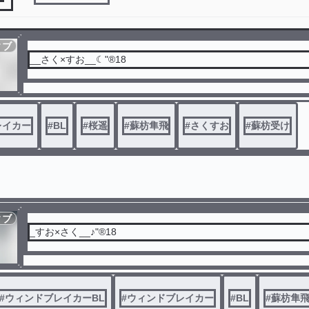
ィブ
__さく×すお__☾"®18
レイカー
#
BL
#
桜遥
#
蘇枋隼飛
#
さくすお
#
蘇枋受け
ィブ
_すお×さく__♪"®18
#
ウィンドブレイカーBL
#
ウィンドブレイカー
#
BL
#
蘇枋隼