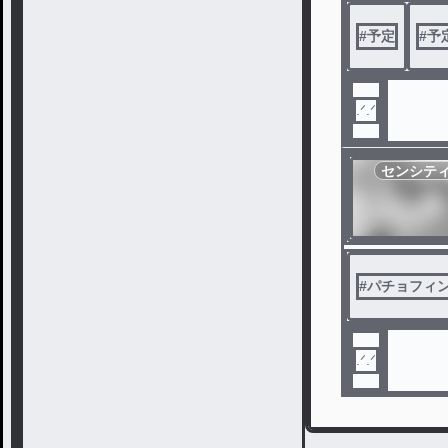
#
予定
#
予
センシテ
#
パチョフィ