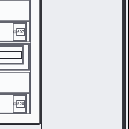
607
526