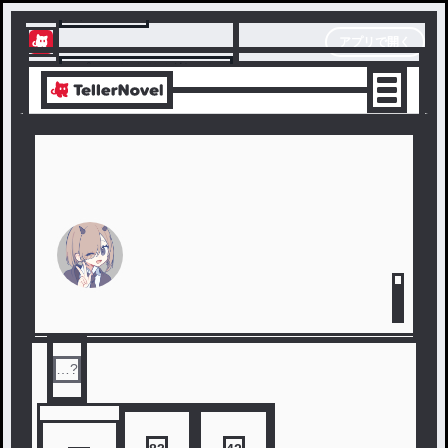
テラーノベル
アプリで開く
アプリでサクサク楽しめる
…?