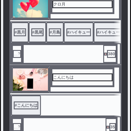
クロ月
#
黒月
#
黒尾
#
月島
#
ハイキュー
#
ハイキューBL
…?
380
完
結
こんにちは
#
こんにちは
…?
35