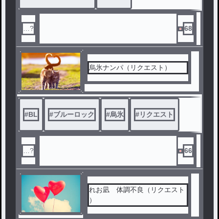
…?
68
烏氷ナンパ（リクエスト）
#
BL
#
ブルーロック
#
烏氷
#
リクエスト
…?
66
れお凪 体調不良（リクエスト
）