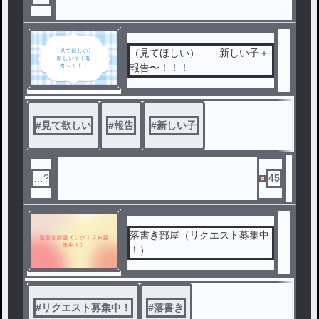
（見てほしい） 新しい子＋
報告〜！！！
#
見て欲しい
#
報告
#
新しい子
…?
45
落書き部屋（リクエスト募集中
！）
#
リクエスト募集中！
#
落書き