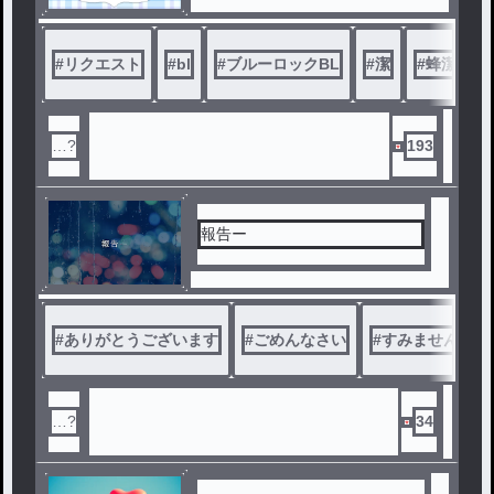
#
リクエスト
#
bl
#
ブルーロックBL
#
潔
#
蜂潔
#
…?
193
報告ー
#
ありがとうございます
#
ごめんなさい
#
すみません
#
…?
34