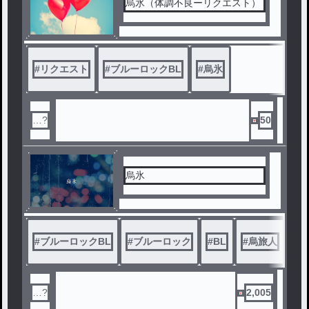
烏氷（体調不良ーリクエスト）
#
リクエスト
#
ブルーロックBL
#
烏氷
…?
50
烏氷
#
ブルーロックBL
#
ブルーロック
#
BL
#
烏旅人
#
氷
…?
2,005