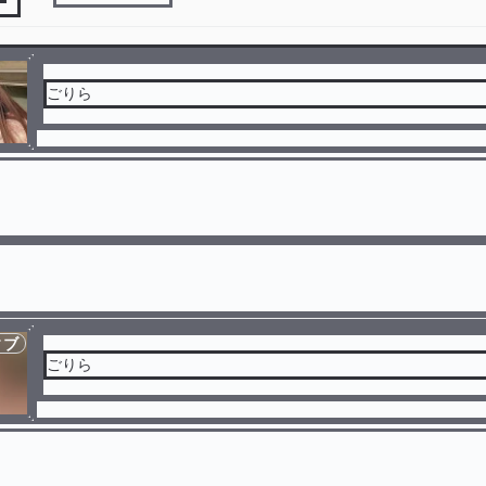
ごりら
ィブ
ごりら