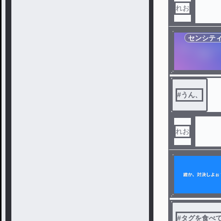
れお
センシテ
#
うん、
れお
#
タグを食べ