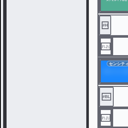
#
H
れお
センシテ
#
BL
れお