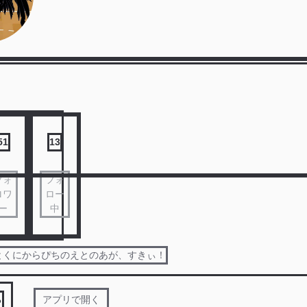
51
13
フォ
フォ
ロワ
ロー
ー
中
とくにからぴちのえとのあが、すきぃ！
る
アプリで開く