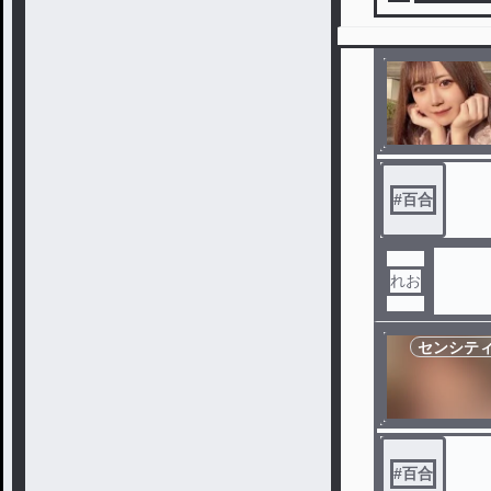
#
百合
れお
センシテ
#
百合