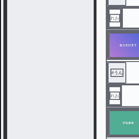
れお
#
うん
れお