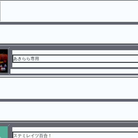
あきらら専用
ステミレイツ百合！