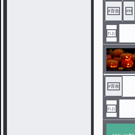
#
百合
#
H
れお
#
百合
れお