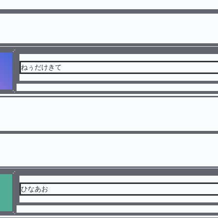
ねぅだけきて
ひなあお