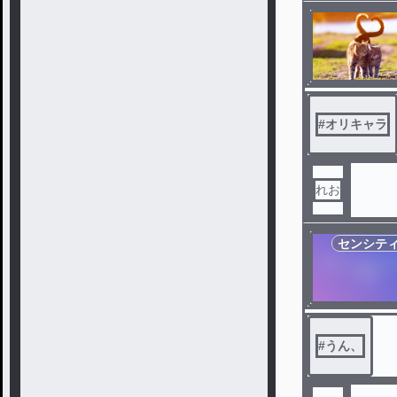
#
オリキャラ
れお
センシテ
#
うん、