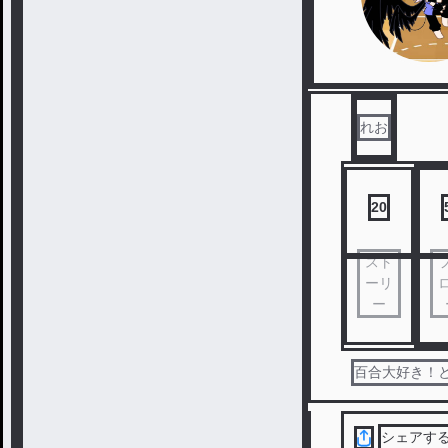
れお
20
スト
ーリ
ー
百合大好き！
シェアす