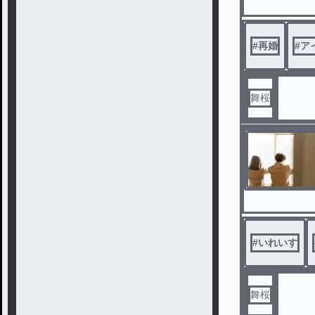
#
再婚
#
ア
舞桜
#
いれいす
舞桜