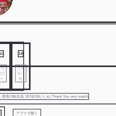
11
19
フォ
フォ
ロワ
ロー
ー
中
音の転生垢 287&108いいね Thank You very match
る
アプリで開く