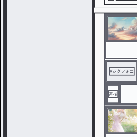
#
シクフォニ
舞桜