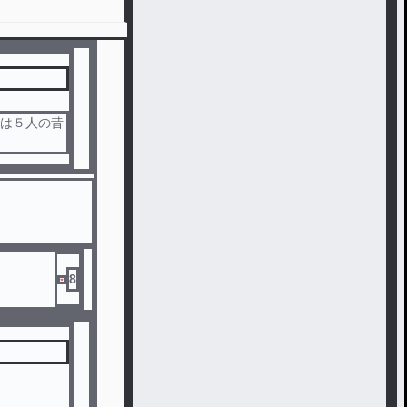
では５人の昔
8