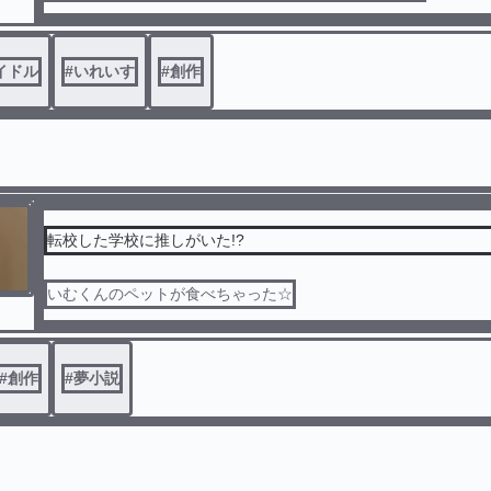
イドル
#
いれいす
#
創作
転校した学校に推しがいた!?
いむくんのペットが食べちゃった☆
#
創作
#
夢小説