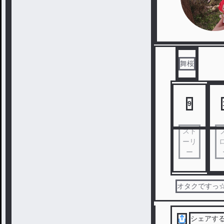
舞桜
9
スト
ーリ
ー
オタクですっ☆ 雨
シェアす