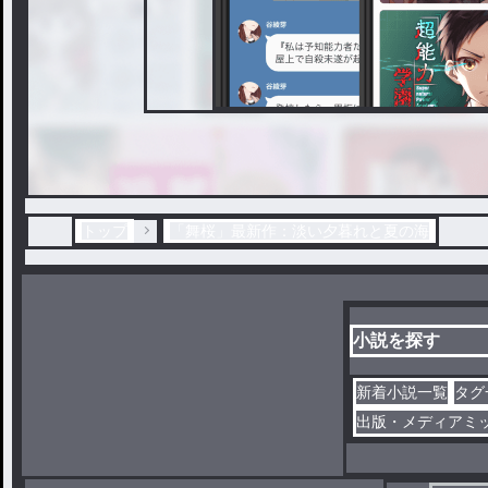
トップ
「舞桜」最新作：淡い夕暮れと夏の海
小説を探す
新着小説一覧
タグ
出版・メディアミ