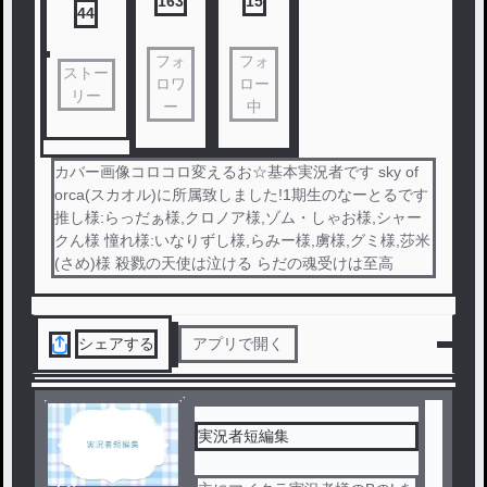
163
15
44
フォ
フォ
ストー
ロワ
ロー
リー
ー
中
カバー画像コロコロ変えるお☆基本実況者です sky of
orca(スカオル)に所属致しました!1期生のなーとるです
推し様:らっだぁ様,クロノア様,ゾム・しゃお様,シャー
クん様 憧れ様:いなりずし様,らみー様,虜様,グミ様,莎米
(さめ)様 殺戮の天使は泣ける らだの魂受けは至高
シェアする
アプリで開く
実況者短編集