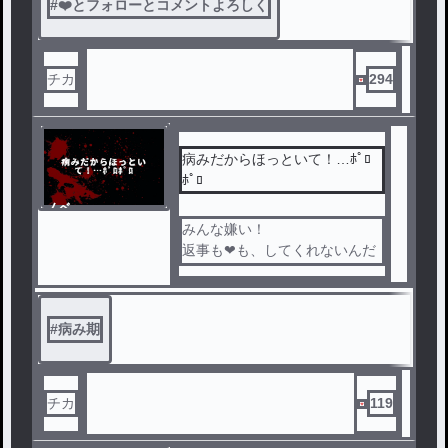
#
❤️とフォローとコメントよろしく
チカ
294
病みだからほっといて！…ﾎﾟﾛ
ﾎﾟﾛ
ノベ
ル
みんな嫌い！
返事も❤も、してくれないんだ
ったら…
もうテラー辞めるかもかも可能
性が高いから。
#
病み期
チカ
119