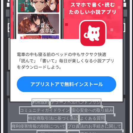
小説を探す
ジャンルから探す
新着小説一覧
恋愛・ロマンス
タグ一覧
ロマンスファンタジー
小説コンテスト応募・公募
ファンタジー・異世界・SF
出版・メディアミックス作品
ホラー・ミステリー
BL
ドラマ
コメディ
利用規約
テラーノベルハンドブック
コミュニティガイドライン
安心安全への取り組み
特定商取引法に基づく表記
よくある質問
権利侵害情報の削除について
プロ責法のお手続きに関して