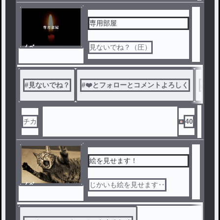
専用部屋
ノベ
見ないでね？（圧）
ル
#
見ないでね？
#
❤️とフォローとコメントよろしく
#
ざつ
チカ
40
絵を見せます！
ノベ
じかいも絵を見せます‥
ル