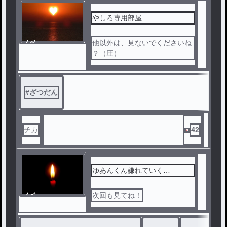
やしろ専用部屋
ノベ
他以外は、見ないでくださいね
ル
？（圧）
#
ざつだん
チカ
42
ゆあんくん嫌れていく…
ノベ
次回も見てね！
ル