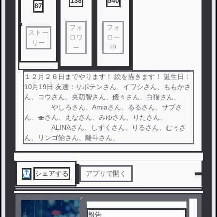
138
540
87
フォ
フォ
ストー
ロワ
ロー
リー
ー
中
１２月２６日までやります！ 絵を描きます！ 誕生日：
10月19日 友達：サボテンさん、イワシさん、ももかさ
ん、コウさん、央萌智さん、優々さん、白猫さん、
やしろさん、Amiaさん、るるさん、サブさ
ん、🍣さん、えなさん、みゆさん、りたさん、
ALINAさん、しずくさん、りるさん、むぅさ
ん、リンゴ飴さん、離斗さん、
シェアする
アプリで開く
報告