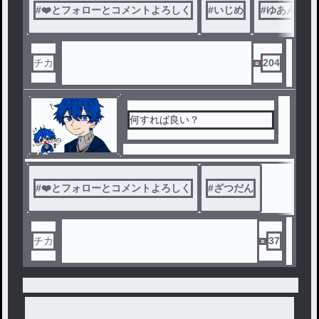
#
❤️とフォローとコメントよろしく
#
いじめ
#
ゆあんくん
チカ
204
何すれば良い？
ノベ
ル
#
❤️とフォローとコメントよろしく
#
ざつだん
チカ
37