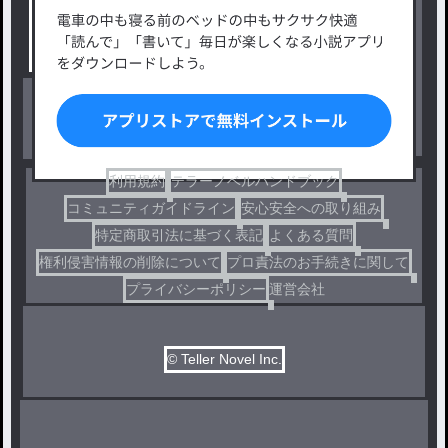
タグ一覧
ロマンスファンタジー
小説コンテスト応募・公募
ファンタジー・異世界・SF
出版・メディアミックス作品
ホラー・ミステリー
BL
ドラマ
コメディ
利用規約
テラーノベルハンドブック
コミュニティガイドライン
安心安全への取り組み
特定商取引法に基づく表記
よくある質問
権利侵害情報の削除について
プロ責法のお手続きに関して
プライバシーポリシー
運営会社
© Teller Novel Inc.