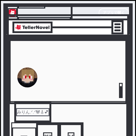
テラーノベル
アプリで開く
アプリでサクサク楽しめる
みりん.ᐟ.ᐟ🐼🎸︎💕