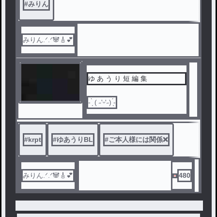
#
みりん
みりん.ᐟ.ᐟ🐼🎸︎💕
ゆ あ う り 短 編 集
‪- ̗̀ ( ˶'ᵕ'˶) ̖́-
#
krpt
#
ゆあうりBL
#
ご本人様には関係❌
みりん.ᐟ.ᐟ🐼🎸︎💕
480