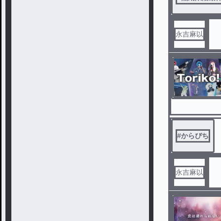
永吉麻以
#
からぴち
永吉麻以