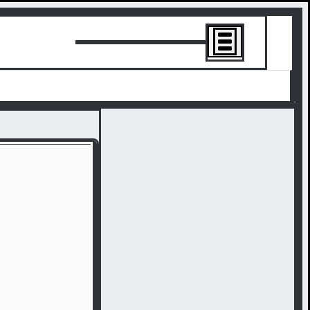
トーリーを書