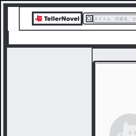
タイトル、作家名、