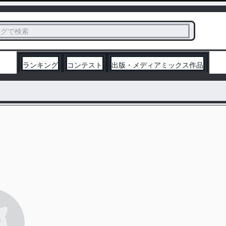
ス
タグで検索
く
ランキング
コンテスト
出版・メディアミックス作品