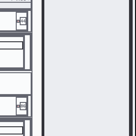
44
86