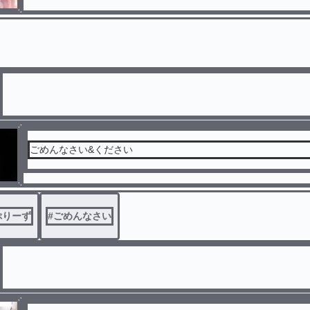
ごめんなさい&ください
ぷりーず
#
ごめんなさい