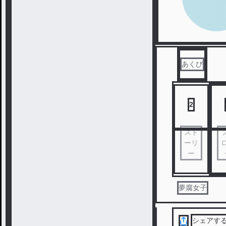
あくび
2
スト
ーリ
ー
夢腐女子
シェアす