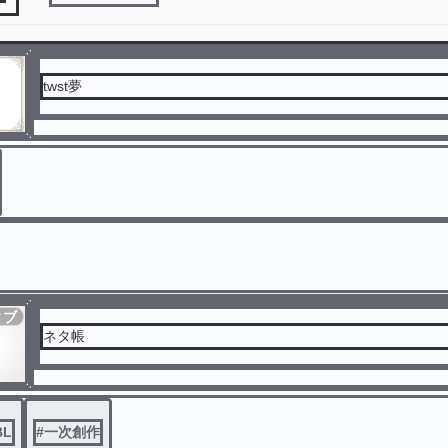
twst夢
ィブ
ネタ帳
BL
#
一次創作