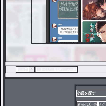
トップ
「あくび」最新作：twst夢
小説を探す
新着小説一覧
タグ