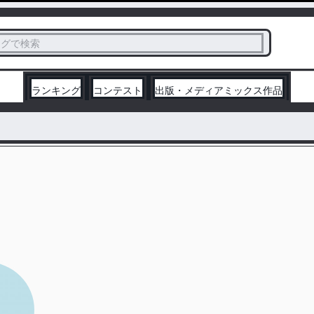
ス
タグで検索
く
ランキング
コンテスト
出版・メディアミックス作品