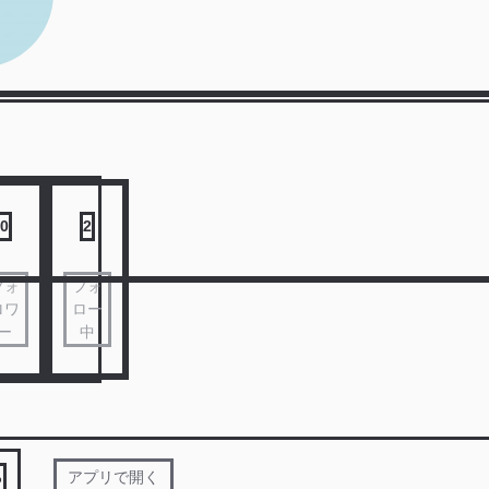
0
2
フォ
フォ
ロワ
ロー
ー
中
る
アプリで開く