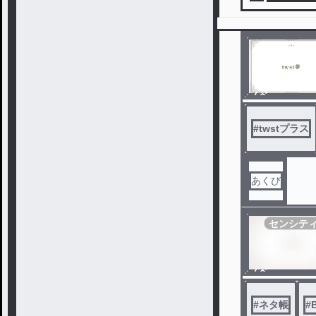
ノベ
ル
#
twstプラス
あくび
センシテ
ノベ
ル
#
ネタ帳
#