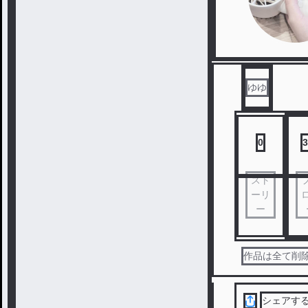
ゆゆ
0
3
スト
ーリ
ー
作品は全て削
シェアす