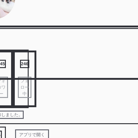
45
246
フォ
フォ
ロワ
ロー
ー
中
除しました。
る
アプリで開く