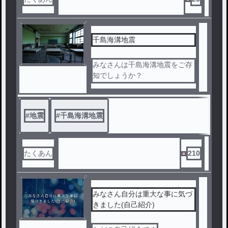
千島海溝地震
みなさんは千島海溝地震をご存
知でしょうか？
実はこの地震は最悪でマグニチ
ュード9.3を観測すると言われ
ています。
#
地震
#
千島海溝地震
しかし今からでも準備をするこ
とで少しでも多くの人命を救え
るはずです。
たくあん
210
みなさん自分は重大な事に気づ
きました(自己紹介)