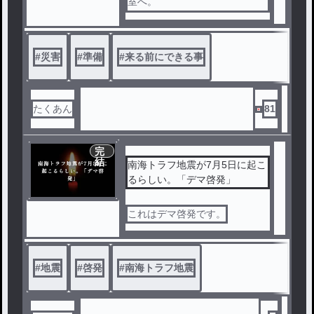
室へ。
ここでは災害が来る前にできる
ことを紹介していきます。(豆
知識が多いです。)
#
災害
#
準備
#
来る前にできる事
たくあん
81
完
結
南海トラフ地震が7月5日に起こ
るらしい。「デマ啓発」
これはデマ啓発です。
#
地震
#
啓発
#
南海トラフ地震