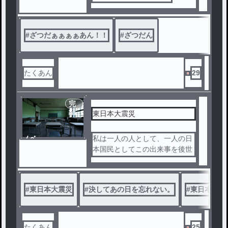
#
ざつだぁぁぁぁあん！！
#
ざつだん
たくあん
29
完
結
東日本大震災
ノベ
私は一人の人として、一人の日
ル
本国民としてこの出来事を後世
に伝えていく所存です。
#
東日本大震災
#
決してあの日を忘れない。
#
東日本大震
たくあん
25