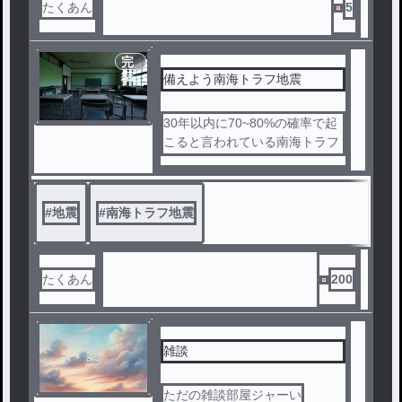
たくあん
5
完
結
備えよう南海トラフ地震
30年以内に70~80%の確率で起
こると言われている南海トラフ
地震。
南海トラフは1人１人が減災や
防災を意識すれば１人でも多く
#
地震
#
南海トラフ地震
の人の命を救えるはずです。
たくあん
200
雑談
ただの雑談部屋ジャーい