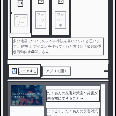
46
35
31
フォ
フォ
ストー
ロワ
ロー
リー
ー
中
多分地震についてのノベル小説を書いていくと思いま
す。 防災士 アイコンを作ってくれた方！!!!「如月紗季
@活動休止👻😈」さん！
シェアする
アプリで開く
たくあんの災害対策室〜災害が
来る前にできること〜
ようこそ、たくあんの災害対策