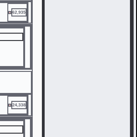
62,935
24,338