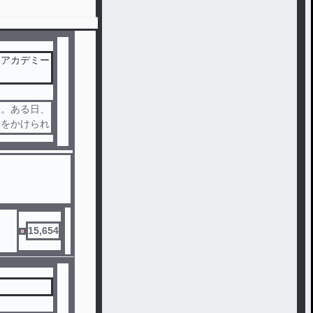
クアカデミー
た。ある日、
いをかけられ
15,654