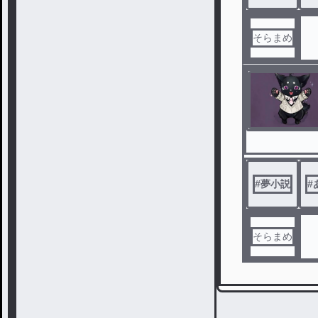
そらまめ
#
夢小説
#
そらまめ