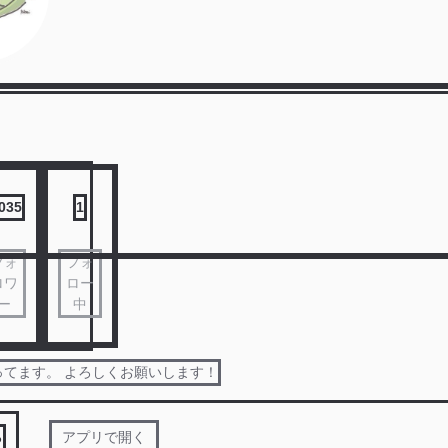
,035
1
フォ
フォ
ロワ
ロー
ー
中
ってます。 よろしくお願いします！
る
アプリで開く