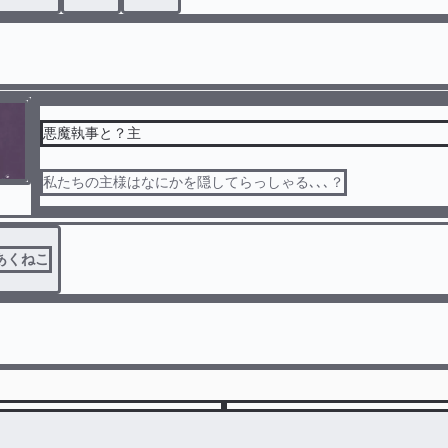
悪魔執事と？主
私たちの主様はなにかを隠してらっしゃる､､､？
あくねこ