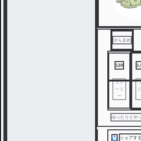
そらまめ
120
1
スト
ーリ
ー
ゆったりとや
シェアす