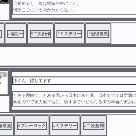
目覚めると、俺は病院の中にいた。
何故ここにいるのか分からない。
何故こんな大怪我をしたのか、自分は何者なのか、目の前の男は
､
知らない奴からの通知、妙に手に合う拳銃、息の詰まるような
ク
#
潔世一
#
二次創作
#
ミステリー
#
記憶喪失
記憶が戻るのなら、早く戻って欲しい､､､
完
結
潔くん、隠してます
とある理由で、とある国から日本に来た潔。日本でブルロ学園
学園の中で実力最下位に。弱すぎていじめらる潔の本当の実力は...
て、潔が追う“もの”とは……。あの事件が、全ての糸を引いていく....
『ノア。俺ら、最高の相棒だったよな』
潔最強
#
ブルーロック
#
ミステリー
#
二次創作