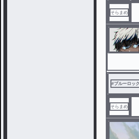
そらまめ
#
ブルーロッ
そらまめ