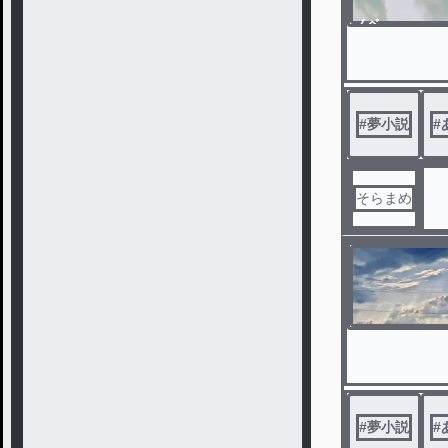
ノベ
ル
#
夢小説
#
そらまめ
#
夢小説
#