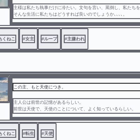
主様は私たち執事だけに冷たい。文句を言い、罵倒し、私たち
そんな生活に私たちはどうすれば良いのでしょうか､､､､。
︎ ︎ ︎ ︎ ︎ ︎ ︎ ︎ ︎ ︎ ︎ ︎ ︎ ︎ ︎ ︎ ︎ ︎ ︎ ︎ ︎ ︎ ︎ ︎ ︎ ︎ ︎ ︎ ︎ ︎ ︎ ︎ ︎ ︎ ︎ ︎ ︎ ︎ ︎ ︎ ︎
⚠️注意⚠️
暴言 あります
あくねこ
#
女主
#
ループ
#
主嫌われ
嫌な気分になると思うので、苦手な人は読まないでください
この主、もと天使につき。
主人公は前世の記憶があるらしい。
前世は天使で、天使のことについて、よく知っているらしい。
主人公は天使の頃、地獄の日々を送っていたらしい。
天使を殺している悪魔執事のことが大嫌いらしい。
それは、仲間をたくさん殺されたからか、恐怖に思っていたか
あくねこ
#
転生
#
天使
殺した対象だからかは、わからない。