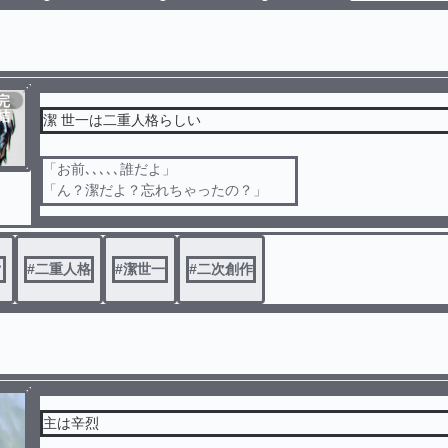
完
結
潔 世一は二重人格らしい
「お前､､､､､誰だよ」
「ん？潔だよ？忘れちゃったの？」
俺たちは本当の潔の姿を知らなかった。
ク
#
二重人格
#
潔世一
#
二次創作
主は辛烈