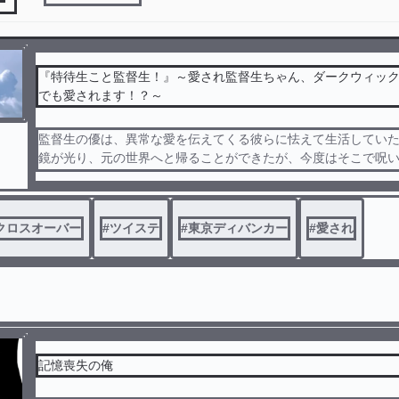
『特待生こと監督生！』～愛され監督生ちゃん、ダークウィッ
でも愛されます！？～
監督生の優は、異常な愛を伝えてくる彼らに怯えて生活してい
鏡が光り、元の世界へと帰ることができたが、今度はそこで呪
特待生に！
クロスオーバー
#
ツイステ
#
東京ディバンカー
#
愛され
記憶喪失の俺