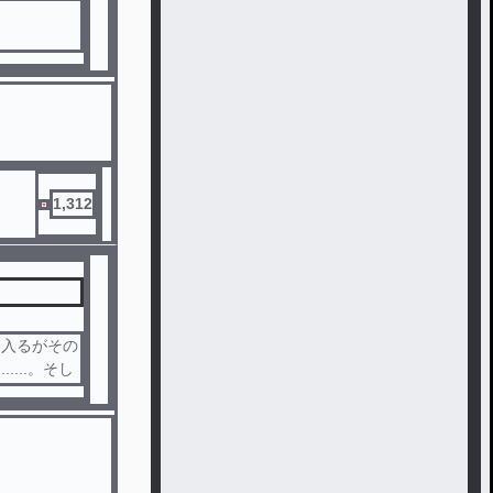
誰なのか､､
監禁生活。
1,312
に入るがその
...。そし
.....。