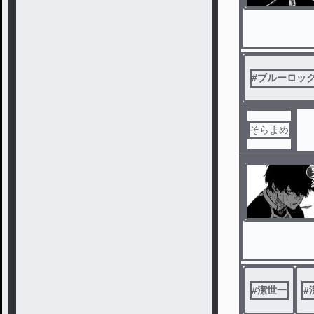
#
ブルーロッ
そらまめ
#
潔世一
#