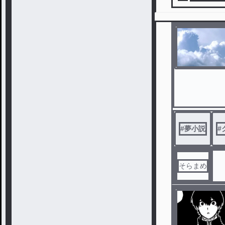
#
夢小説
#
そらまめ