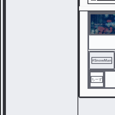
#
SnowMan
ちーず