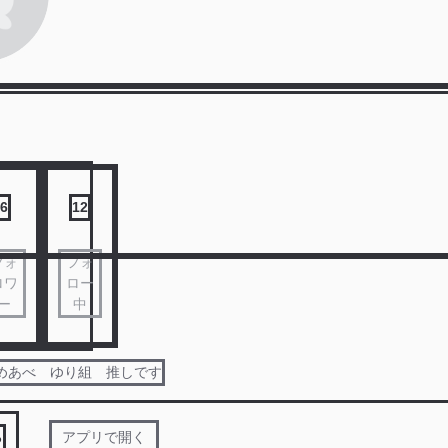
6
12
フォ
フォ
ロワ
ロー
ー
中
めめあべ ゆり組 推しです
る
アプリで開く