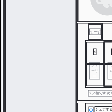
ちーず
4
スト
ーリ
ー
スノ担です 
シェアす