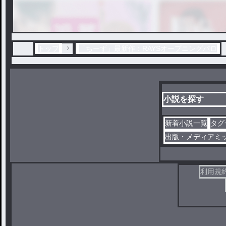
トップ
「ちーず」最新作：RAYSオープニングパロ
小説を探す
新着小説一覧
タグ
出版・メディアミ
利用規