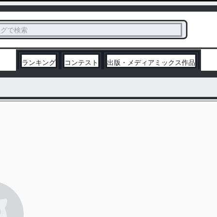
ス
タグで検索
く
ランキング
コンテスト
出版・メディアミックス作品