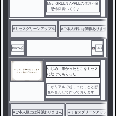
Mrs. GREEN APPLEの体調不良
・恐怖症書いてくよ
#
ミセスグリーンアップル
#
ご本人様には関係ありません
koco🍏
343
いじめ、辛かったとこをミセス
に助けてもらった
主がリアルで起こったことと想
像を合わせて作っております
#
ご本人様には関係ありません
#
ミセスグリーンアップル