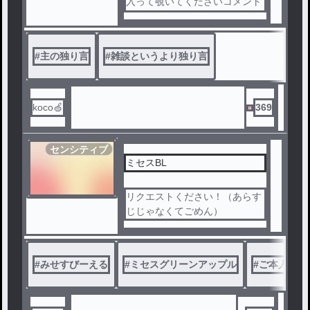
入って覗いてくださいコメント
してくれたら嬉しいな）
#
主の独り言
#
雑談というより独り言
koco🍏
369
センシティブ
ミセスBL
リクエストください！（あらす
じじゃなくてごめん）
#
みせすびーえる
#
ミセスグリーンアップル
#
ご本人様に