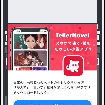
トップ
「koco🍏」最新作：主の独り言（入りたか
小説を探す
ジャンルから探す
新着小説一覧
恋愛・ロマンス
タグ一覧
ロマンスファンタジー
小説コンテスト応募・公募
ファンタジー・異世界・SF
出版・メディアミックス作品
ホラー・ミステリー
BL
ドラマ