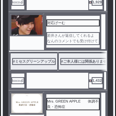
koco🍏
1,929
対応げーむ
ノベ
若井さんが返信してくれるよ
ル
なんのコメントでも受け付けて
ます
まってます
#
ミセスグリーンアップル
#
ご本人様には関係ありません
koco🍏
1,432
Mrs. GREEN APPLE 体調不
良・恐怖症