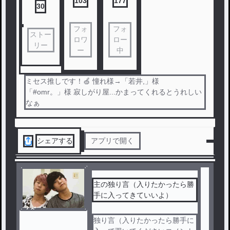
103
177
30
フォ
フォ
ストー
ロワ
ロー
リー
ー
中
ミセス推しです！🍏 憧れ様→「若井,」様
「#omr。」様 寂しがり屋...かまってくれるとうれしい
なぁ
シェアする
アプリで開く
主の独り言（入りたかったら勝
手に入ってきていいよ）
ノベ
ル
独り言（入りたかったら勝手に