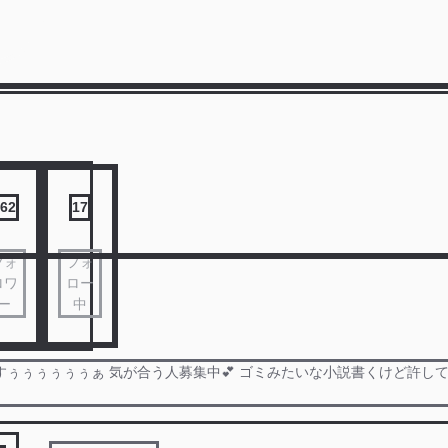
62
17
フォ
フォ
ロワ
ロー
ー
中
すぅぅぅぅぅぅぁ 気が合う人募集中💕 ゴミみたいな小説書くけど許し