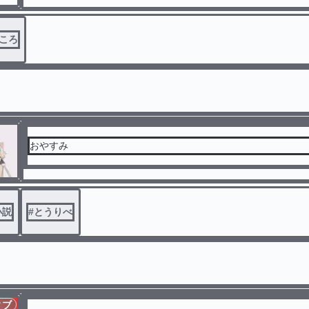
ころ
おやすみ
小説
#
とうりべ
ィブ