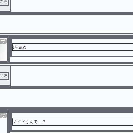
ころ
ィブ
t首責め
ころ
ィブ
メイドさんで…？