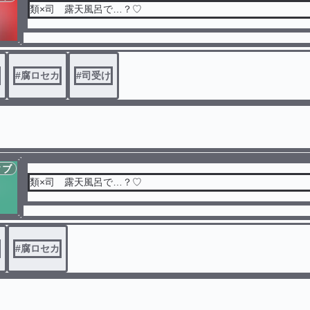
類×司 露天風呂で…？♡
#
腐ロセカ
#
司受け
ィブ
類×司 露天風呂で…？♡
#
腐ロセカ