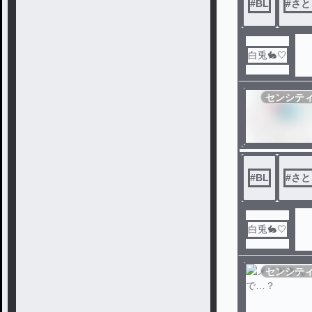
#
BL
#
さと
白兎🐇🤍
センシテ
#
BL
#
さと
白兎🐇🤍
センシテ