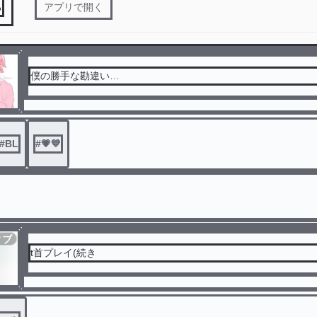
る
アプリで開く
僕の勝手な勘違い…
#
BL
#
💗💙
ィブ
t首プレイ(続き