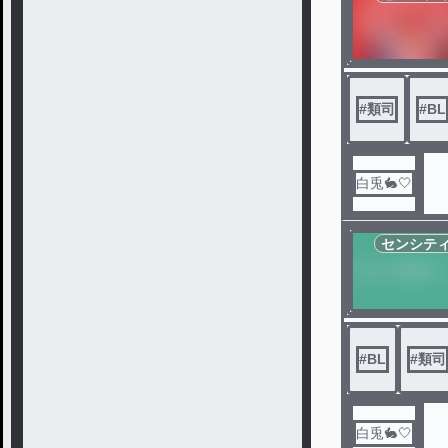
#
類司
#
BL
白兎🐇🤍
センシテ
#
BL
#
類司
白兎🐇🤍