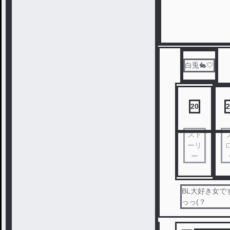
白兎🐇🤍
20
2
スト
ーリ
ー
BL大好き女で
っっ(？