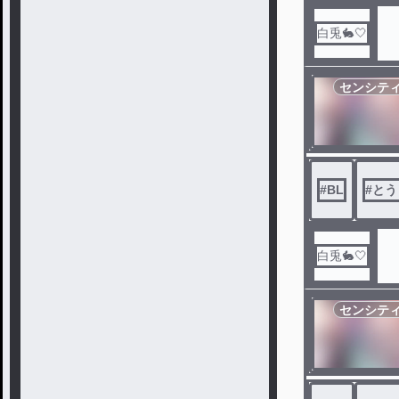
白兎🐇🤍
センシテ
#
BL
#
とう
白兎🐇🤍
センシテ