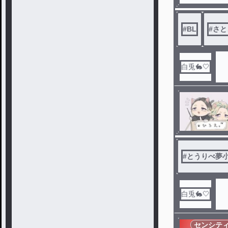
#
BL
#
さと
白兎🐇🤍
#
とうりべ夢
白兎🐇🤍
センシテ