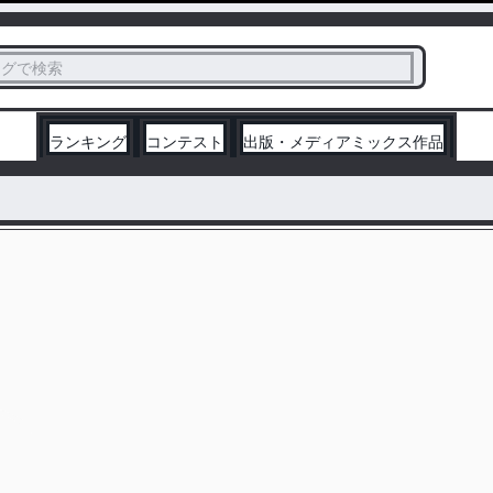
ス
タグで検索
く
ランキング
コンテスト
出版・メディアミックス作品