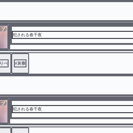
ィブ
犯される春千夜
りべ
#
灰春
ィブ
犯される春千夜