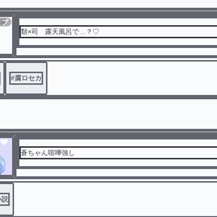
ィブ
類×司 露天風呂で…？♡
#
腐ロセカ
蒼ちゃん喧嘩強し
小説