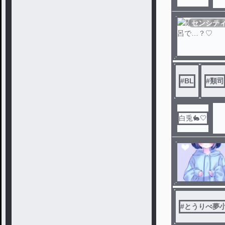
センシテ
#
BL
#
類司
白兎🐇🤍
#
とうりべ夢