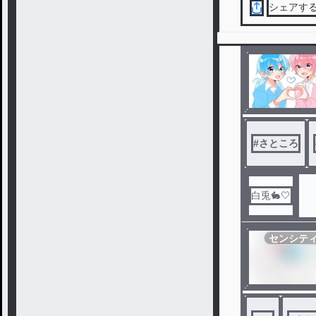
シェアす
#
さところ
白兎🐇🤍
センシテ